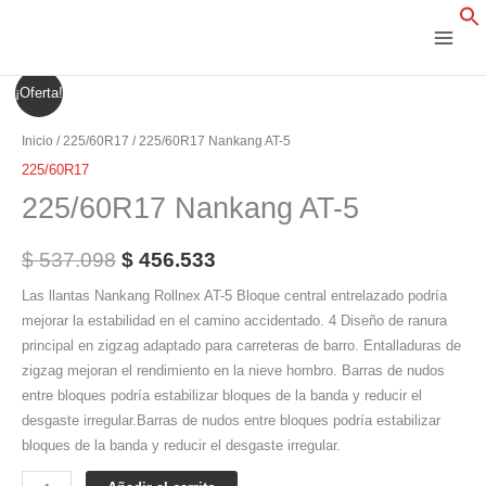
Ir
al
contenido
225/60R17
El
El
¡Oferta!
Nankang
precio
precio
AT-
Inicio
/
225/60R17
/ 225/60R17 Nankang AT-5
5
original
actual
225/60R17
cantidad
225/60R17 Nankang AT-5
era:
es:
$ 537.098.
$ 456.533.
$
537.098
$
456.533
Las llantas Nankang Rollnex AT-5 Bloque central entrelazado podría
mejorar la estabilidad en el camino accidentado. 4 Diseño de ranura
principal en zigzag adaptado para carreteras de barro. Entalladuras de
zigzag mejoran el rendimiento en la nieve hombro. Barras de nudos
entre bloques podría estabilizar bloques de la banda y reducir el
desgaste irregular.Barras de nudos entre bloques podría estabilizar
bloques de la banda y reducir el desgaste irregular.