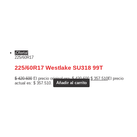
¡Oferta!
225/60R17
225/60R17 Westlake SU318 99T
$
420.600
El precio original era: $ 420.600.
$
357.510
El precio
actual es: $ 357.510.
Añadir al carrito