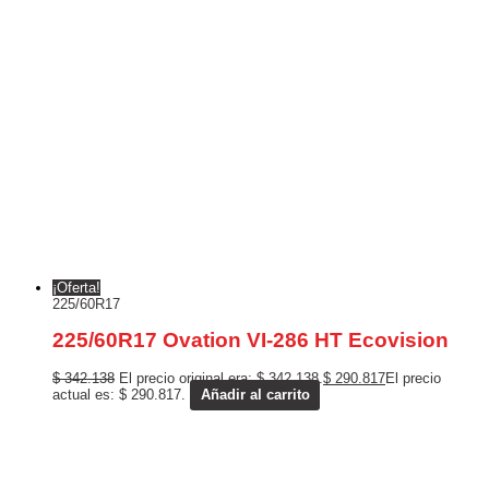
¡Oferta!
225/60R17
225/60R17 Ovation VI-286 HT Ecovision
$
342.138
El precio original era: $ 342.138.
$
290.817
El precio
actual es: $ 290.817.
Añadir al carrito