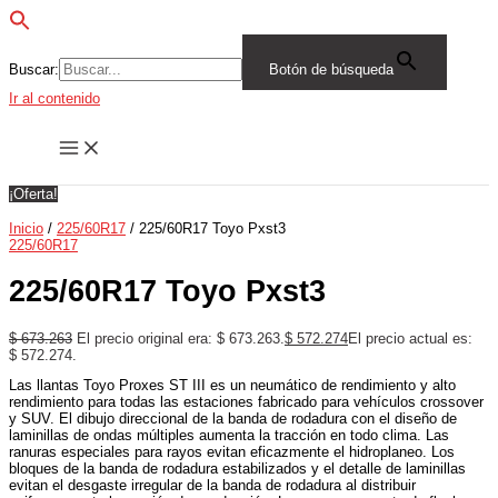
Buscar:
Botón de búsqueda
Ir al contenido
¡Oferta!
Inicio
/
225/60R17
/ 225/60R17 Toyo Pxst3
225/60R17
225/60R17 Toyo Pxst3
$
673.263
El precio original era: $ 673.263.
$
572.274
El precio actual es:
$ 572.274.
Las llantas Toyo Proxes ST III es un neumático de rendimiento y alto
rendimiento para todas las estaciones fabricado para vehículos crossover
y SUV. El dibujo direccional de la banda de rodadura con el diseño de
laminillas de ondas múltiples aumenta la tracción en todo clima. Las
ranuras especiales para rayos evitan eficazmente el hidroplaneo. Los
bloques de la banda de rodadura estabilizados y el detalle de laminillas
evitan el desgaste irregular de la banda de rodadura al distribuir