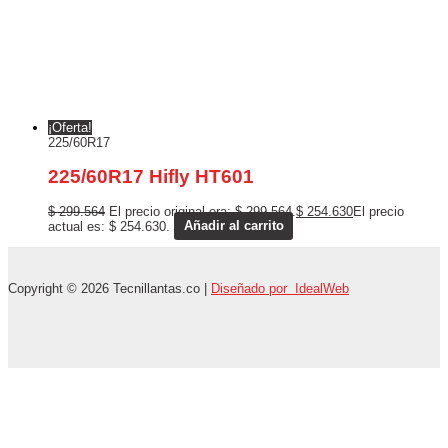
¡Oferta!
225/60R17
225/60R17 Hifly HT601
$
299.564
El precio original era: $ 299.564.
$
254.630
El precio
actual es: $ 254.630.
Añadir al carrito
Copyright © 2026 Tecnillantas.co |
Diseñado por IdealWeb