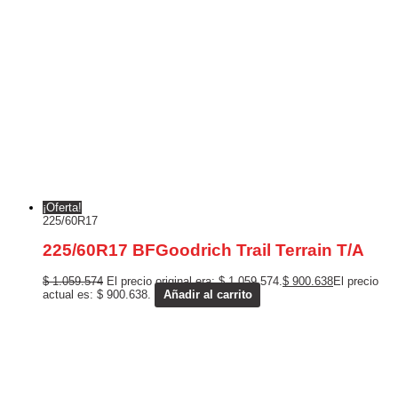
¡Oferta!
225/60R17
225/60R17 BFGoodrich Trail Terrain T/A
$
1.059.574
El precio original era: $ 1.059.574.
$
900.638
El precio
actual es: $ 900.638.
Añadir al carrito