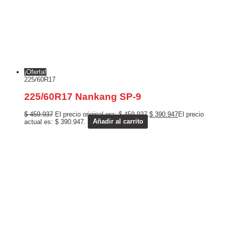
¡Oferta!
225/60R17
225/60R17 Nankang SP-9
$
459.937
El precio original era: $ 459.937.
$
390.947
El precio
actual es: $ 390.947.
Añadir al carrito