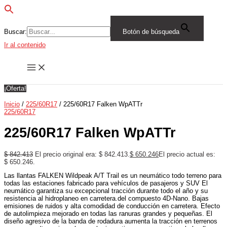
Buscar:
Botón de búsqueda
Ir al contenido
¡Oferta!
Inicio
/
225/60R17
/ 225/60R17 Falken WpATTr
225/60R17
225/60R17 Falken WpATTr
$
842.413
El precio original era: $ 842.413.
$
650.246
El precio actual es:
$ 650.246.
Las llantas FALKEN Wildpeak A/T Trail es un neumático todo terreno para
todas las estaciones fabricado para vehículos de pasajeros y SUV El
neumático garantiza su excepcional tracción durante todo el año y su
resistencia al hidroplaneo en carretera.del compuesto 4D-Nano. Bajas
emisiones de ruidos y alta comodidad de conducción en carretera. Efecto
de autolimpieza mejorado en todas las ranuras grandes y pequeñas. El
diseño agresivo de la banda de rodadura aumenta la tracción en terrenos