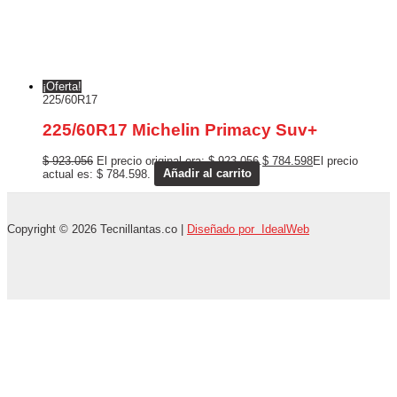
¡Oferta!
225/60R17
225/60R17 Michelin Primacy Suv+
$
923.056
El precio original era: $ 923.056.
$
784.598
El precio
actual es: $ 784.598.
Añadir al carrito
Copyright © 2026 Tecnillantas.co |
Diseñado por IdealWeb