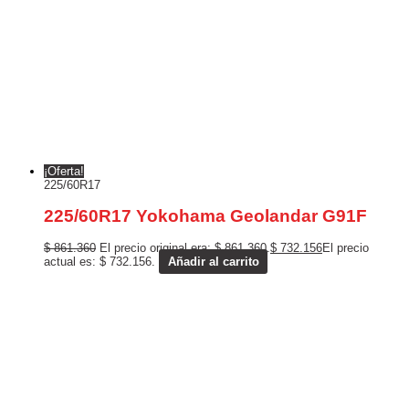
¡Oferta!
225/60R17
225/60R17 Yokohama Geolandar G91F
$
861.360
El precio original era: $ 861.360.
$
732.156
El precio
actual es: $ 732.156.
Añadir al carrito