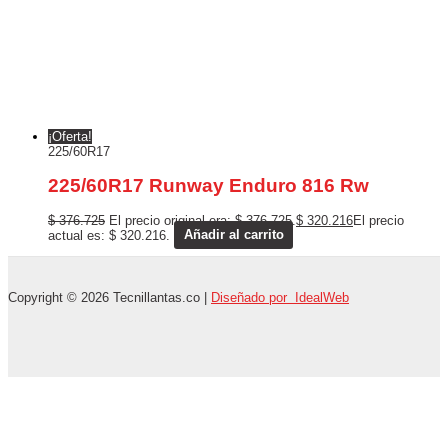
¡Oferta!
225/60R17
225/60R17 Runway Enduro 816 Rw
$
376.725
El precio original era: $ 376.725.
$
320.216
El precio
actual es: $ 320.216.
Añadir al carrito
Copyright © 2026 Tecnillantas.co |
Diseñado por IdealWeb