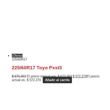
¡Oferta!
225/60R17
225/60R17 Toyo Pxst3
$
673.263
El precio original era: $ 673.263.
$
572.274
El precio
actual es: $ 572.274.
Añadir al carrito