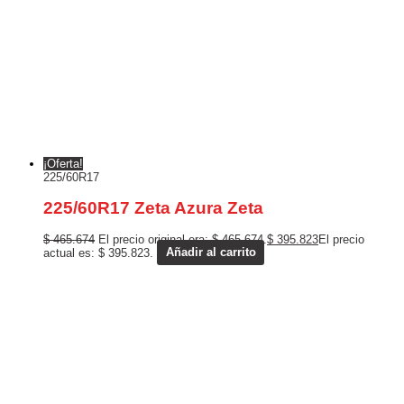
¡Oferta!
225/60R17
225/60R17 Zeta Azura Zeta
$
465.674
El precio original era: $ 465.674.
$
395.823
El precio
actual es: $ 395.823.
Añadir al carrito