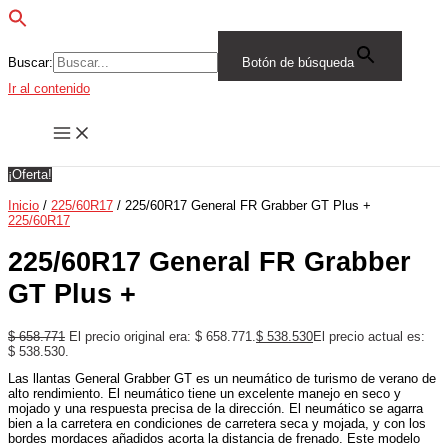
Buscar:
Botón de búsqueda
Ir al contenido
¡Oferta!
Inicio
/
225/60R17
/ 225/60R17 General FR Grabber GT Plus +
225/60R17
225/60R17 General FR Grabber
GT Plus +
$
658.771
El precio original era: $ 658.771.
$
538.530
El precio actual es:
$ 538.530.
Las llantas General Grabber GT es un neumático de turismo de verano de
alto rendimiento. El neumático tiene un excelente manejo en seco y
mojado y una respuesta precisa de la dirección. El neumático se agarra
bien a la carretera en condiciones de carretera seca y mojada, y con los
bordes mordaces añadidos acorta la distancia de frenado. Este modelo