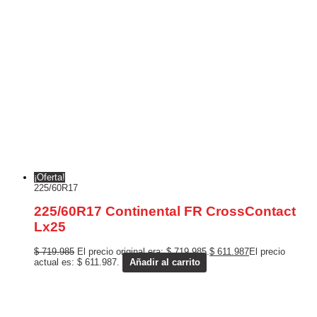
¡Oferta!
225/60R17
225/60R17 Continental FR CrossContact
Lx25
$
719.985
El precio original era: $ 719.985.
$
611.987
El precio
actual es: $ 611.987.
Añadir al carrito