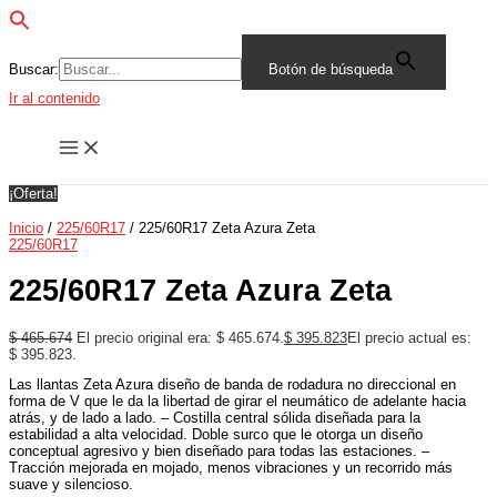
Buscar:
Botón de búsqueda
Ir al contenido
¡Oferta!
Inicio
/
225/60R17
/ 225/60R17 Zeta Azura Zeta
225/60R17
225/60R17 Zeta Azura Zeta
$
465.674
El precio original era: $ 465.674.
$
395.823
El precio actual es:
$ 395.823.
Las llantas Zeta Azura diseño de banda de rodadura no direccional en
forma de V que le da la libertad de girar el neumático de adelante hacia
atrás, y de lado a lado. – Costilla central sólida diseñada para la
estabilidad a alta velocidad. Doble surco que le otorga un diseño
conceptual agresivo y bien diseñado para todas las estaciones. –
Tracción mejorada en mojado, menos vibraciones y un recorrido más
suave y silencioso.