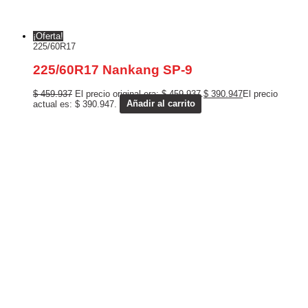
¡Oferta!
225/60R17
225/60R17 Nankang SP-9
$
459.937
El precio original era: $ 459.937.
$
390.947
El precio
actual es: $ 390.947.
Añadir al carrito