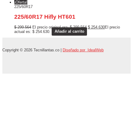
¡Oferta!
225/60R17
225/60R17 Hifly HT601
$
299.564
El precio original era: $ 299.564.
$
254.630
El precio
actual es: $ 254.630.
Añadir al carrito
Copyright © 2026 Tecnillantas.co |
Diseñado por IdealWeb