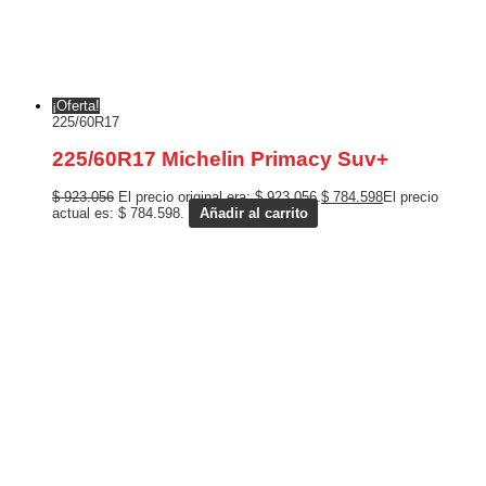
¡Oferta!
225/60R17
225/60R17 Michelin Primacy Suv+
$
923.056
El precio original era: $ 923.056.
$
784.598
El precio
actual es: $ 784.598.
Añadir al carrito