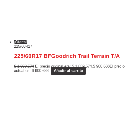
¡Oferta!
225/60R17
225/60R17 BFGoodrich Trail Terrain T/A
$
1.059.574
El precio original era: $ 1.059.574.
$
900.638
El precio
actual es: $ 900.638.
Añadir al carrito