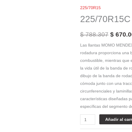
El
Momo
225/70R15
precio
M7
225/70R15C
Mendex
origina
cantidad
era:
$
788.307
$
670.0
$ 788.3
Las llantas MOMO MENDEX M7
rodadura proporciona una ba
combustible, mientras que 
la vida útil de la banda de 
dibujo de la banda de roda
cómoda junto con una tracc
circunferenciales y laminill
características diseñadas 
específicas del segmento d
Añadir al carr