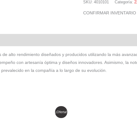
SKU:
4010101
Categoría:
2
CONFIRMAR INVENTARIO
 de alto rendimiento diseñados y producidos utilizando la más avan
mpeño con artesanía óptima y diseños innovadores. Asimismo, la notor
revalecido en la compañía a lo largo de su evolución.
l
El
El
El
¡Oferta!
recio
precio
precio
precio
riginal
actual
original
actual
ra:
es:
era:
es:
 630.901.
$ 536.265.
$ 325.284.
$ 276.492.