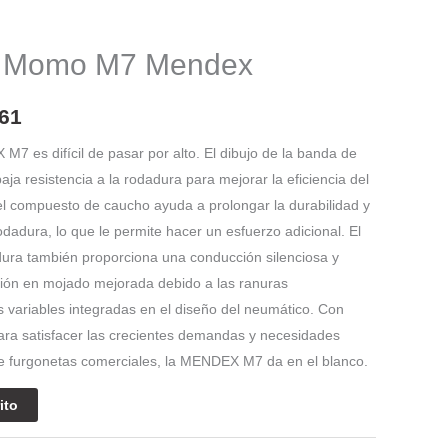
El
precio
 Momo M7 Mendex
l
actual
es:
61
07.
$ 670.061.
 es difícil de pasar por alto. El dibujo de la banda de
ja resistencia a la rodadura para mejorar la eficiencia del
el compuesto de caucho ayuda a prolongar la durabilidad y
rodadura, lo que le permite hacer un esfuerzo adicional. El
dura también proporciona una conducción silenciosa y
ión en mojado mejorada debido a las ranuras
as variables integradas en el diseño del neumático. Con
para satisfacer las crecientes demandas y necesidades
e furgonetas comerciales, la MENDEX M7 da en el blanco.
ito