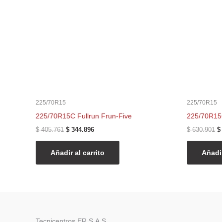
225/70R15
225/70R15
225/70R15C Fullrun Frun-Five
225/70R15
$
405.761
$
344.896
$
630.901
$
Añadir al carrito
Añadir
Tecnicentros ER S.A.S.