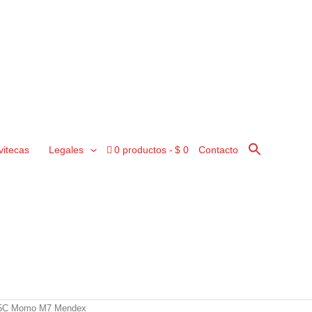
vitecas
Legales
0 productos
$ 0
Contacto
15C Momo M7 Mendex