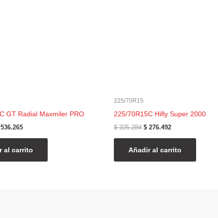
225/70R15
C GT Radial Maxmiler PRO
225/70R15C Hifly Super 2000
536.265
$
325.284
$
276.492
 al carrito
Añadir al carrito