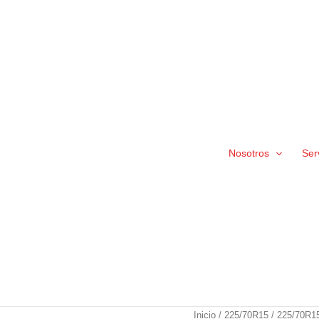
Nosotros
Ser
225/70R15C
Inicio
/
225/70R15
/ 225/70R