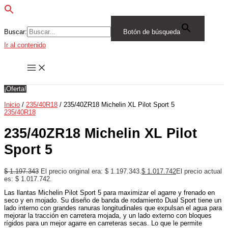
Buscar:
Botón de búsqueda
Ir al contenido
¡Oferta!
Inicio
/
235/40R18
/ 235/40ZR18 Michelin XL Pilot Sport 5
235/40R18
235/40ZR18 Michelin XL Pilot
Sport 5
$
1.197.343
El precio original era: $ 1.197.343.
$
1.017.742
El precio actual
es: $ 1.017.742.
Las llantas Michelin Pilot Sport 5 para maximizar el agarre y frenado en
seco y en mojado. Su diseño de banda de rodamiento Dual Sport tiene un
lado interno con grandes ranuras longitudinales que expulsan el agua para
mejorar la tracción en carretera mojada, y un lado externo con bloques
rígidos para un mejor agarre en carreteras secas. Lo que le permite