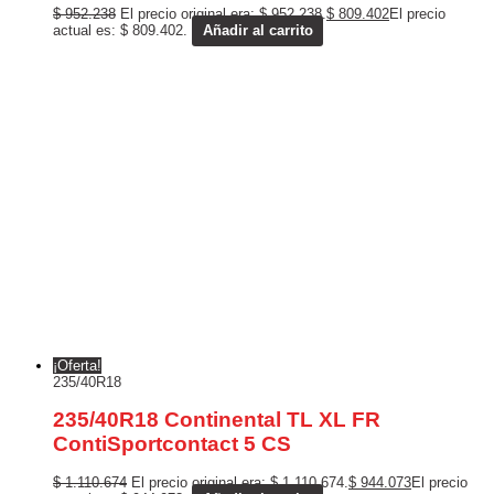
$
952.238
El precio original era: $ 952.238.
$
809.402
El precio
actual es: $ 809.402.
Añadir al carrito
¡Oferta!
235/40R18
235/40R18 Continental TL XL FR
ContiSportcontact 5 CS
$
1.110.674
El precio original era: $ 1.110.674.
$
944.073
El precio