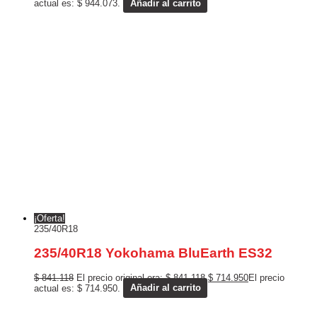
actual es: $ 944.073.
Añadir al carrito
¡Oferta!
235/40R18
235/40R18 Yokohama BluEarth ES32
$
841.118
El precio original era: $ 841.118.
$
714.950
El precio
actual es: $ 714.950.
Añadir al carrito