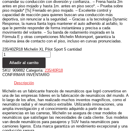
comandar su conducción con diversión y confianza.. – Frena hasta 2m
antes en piso mojado y hasta 1m. antes en piso seco*. – Prueba sobre
piso mojado* [%] Frenado en piso mojado. – Excelente control y
capacidad de reacción para quienes buscan una conducción más
deportiva, sin renunciar a la seguridad. – Gracias a la tecnología Dynamic
Response, la nueva llanta logra mantener el auto adherido al asfalto, lo
que le permite responder de forma instantánea y precisa a cada
movimiento del volante. – Su banda de rodamiento inspirada en la
Fórmula E y otras competiciones Michelin Motorsport, garantiza la
máxima área de contacto con el piso, incluso en curvas pronunciadas.
235/40ZR18 Michelin XL Pilot Sport 5 cantidad
Añadir al carrito
SKU:
909882
Categoría:
235/40R18
CONFIRMAR INVENTARIO
Descripción
Michelin es un fabricante francés de neumáticos que logró convertirse en
una de las empresas líderes en la fabricación de neumáticos del mundo. A
lo largo de los años, han realizado muchos inventos magníficos, como el
neumático radial y el neumático extraíble. Utilizando innovaciones, una
amplia investigación y el conocimiento adquirido a partir de sus
experiencias en las carreras, Michelin se asegura de crear modelos de
neumáticos que satisfagan las necesidades de cada cliente. Sus modelos
van desde neumáticos para pasajeros y SUV hasta neumáticos para
camiones ligeros. Esta marca garantiza un rendimiento excepcional y una
conducción segura.