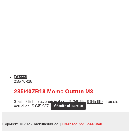
¡Oferta!
235/40R18
235/40ZR18 Momo Outrun M3
$
759.985
El precio original era: $ 759.985.
$
645.987
El precio
actual es: $ 645.987.
Añadir al carrito
Copyright © 2026 Tecnillantas.co |
Diseñado por IdealWeb