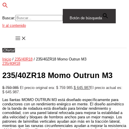
Buscar:
Botón de búsqueda
Ir al contenido
¡Oferta!
Inicio
/
235/40R18
/ 235/40ZR18 Momo Outrun M3
235/40R18
235/40ZR18 Momo Outrun M3
$
759.985
El precio original era: $ 759.985.
$
645.987
El precio actual es:
$ 645.987.
Las llantas MOMO OUTRUN M3 está diseñado específicamente para
conductores con un rendimiento enérgico en mente. El diseño asimétrico
de la banda de rodadura está diseñado para brindar rendimiento y
comodidad, con una pared lateral reforzada para mejorar la estabilidad a
alta velocidad y bloques de hombros anchos para un mejor manejo. Los
patrones de laminillas verticales ayudan aún más en la tracción lateral,
mientras que las ranuras circunferenciales ayudan a mejorar la resistencia