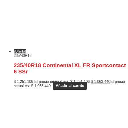
¡Oferta!
235/40R18
235/40R18 Continental XL FR Sportcontact
6 SSr
$
1.251.106
El precio original era: $ 1.251.106.
$
1.063.440
El precio
actual es: $ 1.063.440.
Añadir al carrito