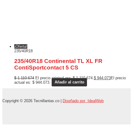
¡Oferta!
235/40R18
235/40R18 Continental TL XL FR
ContiSportcontact 5 CS
$
1.110.674
El precio original era: $ 1.110.674.
$
944.073
El precio
actual es: $ 944.073.
Añadir al carrito
Copyright © 2026 Tecnillantas.co |
Diseñado por IdealWeb