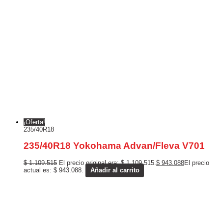
¡Oferta!
235/40R18
235/40R18 Yokohama Advan/Fleva V701
$
1.109.515
El precio original era: $ 1.109.515.
$
943.088
El precio
actual es: $ 943.088.
Añadir al carrito