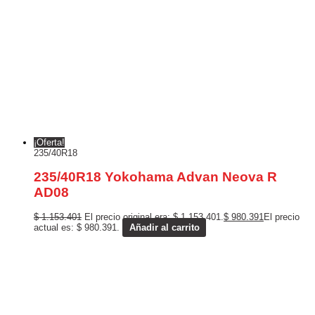
¡Oferta!
235/40R18
235/40R18 Yokohama Advan Neova R
AD08
$
1.153.401
El precio original era: $ 1.153.401.
$
980.391
El precio
actual es: $ 980.391.
Añadir al carrito