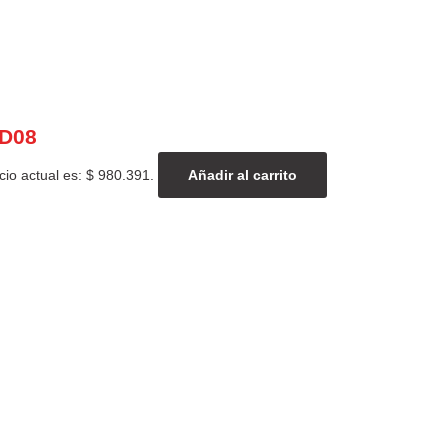
AD08
cio actual es: $ 980.391.
Añadir al carrito