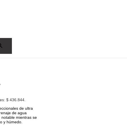
W
 es: $ 436.844.
ccionales de ultra
drenaje de agua
o notable mientras se
co y húmedo.