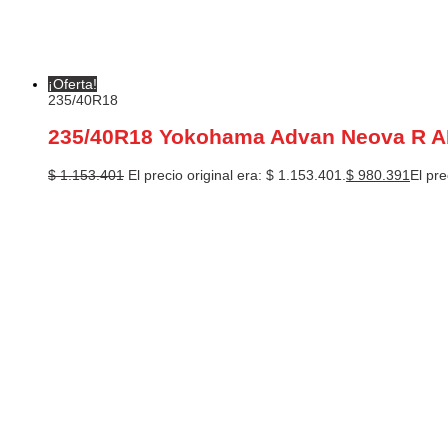
¡Oferta!
235/40R18
235/40R18 Yokohama Advan Neova R 
$
1.153.401
El precio original era: $ 1.153.401.
$
980.391
El pre