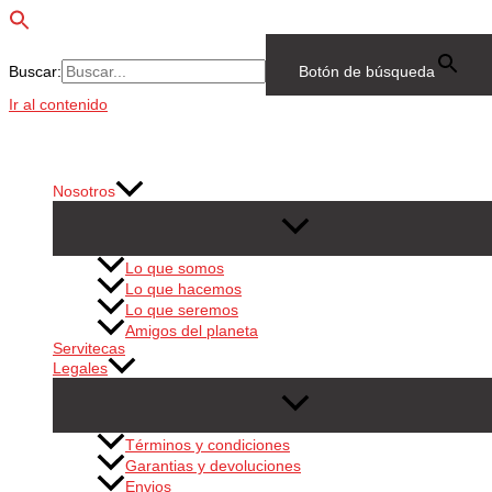
Buscar:
Botón de búsqueda
Ir al contenido
Nosotros
Lo que somos
Lo que hacemos
Lo que seremos
Amigos del planeta
Servitecas
Legales
Términos y condiciones
Garantias y devoluciones
Envios