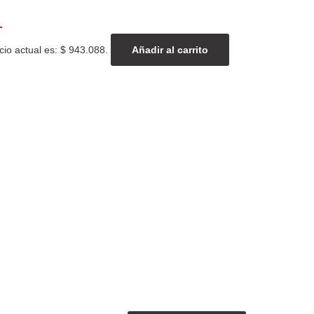
1
cio actual es: $ 943.088.
Añadir al carrito