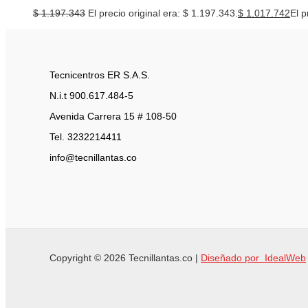
$
1.197.343
El precio original era: $ 1.197.343.
$
1.017.742
El p
Tecnicentros ER S.A.S.
N.i.t 900.617.484-5
Avenida Carrera 15 # 108-50
Tel. 3232214411
info@tecnillantas.co
Copyright © 2026 Tecnillantas.co |
Diseñado por IdealWeb