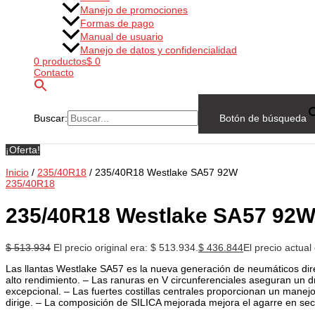
Manejo de promociones
Formas de pago
Manual de usuario
Manejo de datos y confidencialidad
0 productos
$ 0
Contacto
Buscar:
Botón de búsqueda
¡Oferta!
Inicio
/
235/40R18
/ 235/40R18 Westlake SA57 92W
235/40R18
235/40R18 Westlake SA57 92
$
513.934
El precio original era: $ 513.934.
$
436.844
El precio actual
Las llantas Westlake SA57 es la nueva generación de neumáticos dire
alto rendimiento. – Las ranuras en V circunferenciales aseguran un 
excepcional. – Las fuertes costillas centrales proporcionan un manej
dirige. – La composición de SILICA mejorada mejora el agarre en se