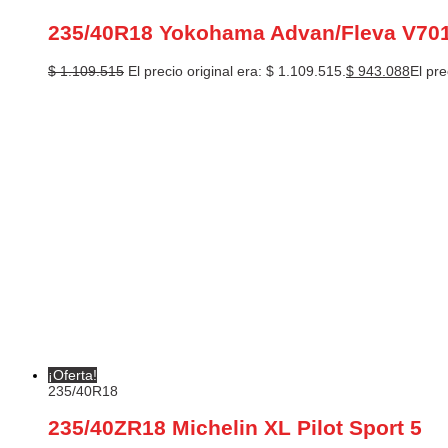
235/40R18 Yokohama Advan/Fleva V70
$
1.109.515
El precio original era: $ 1.109.515.
$
943.088
El pre
¡Oferta!
235/40R18
235/40ZR18 Michelin XL Pilot Sport 5