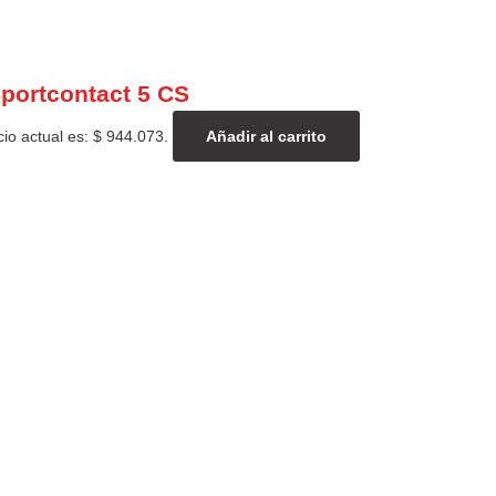
portcontact 5 CS
cio actual es: $ 944.073.
Añadir al carrito