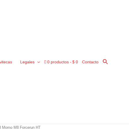
vitecas
Legales
0 productos
$ 0
Contacto
8 Momo M8 Forcerun HT