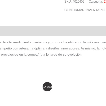
SKU:
4010406
Categoría:
2
CONFIRMAR INVENTARIO
 de alto rendimiento diseñados y producidos utilizando la más avan
mpeño con artesanía óptima y diseños innovadores. Asimismo, la notor
revalecido en la compañía a lo largo de su evolución.
l
El
El
El
¡Oferta!
recio
precio
precio
precio
riginal
actual
original
actual
ra:
es:
era:
es:
 585.330.
$ 497.530.
$ 400.381.
$ 340.324.