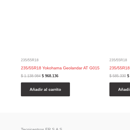
235/55R18
235/55R18
235/55R18 Yokohama Geolandar AT G015
235/55R18
$
1.138.984
$
968.136
$
585.330
$
Añadir al carrito
Añadir
Tecnicentros ER S.A.S.