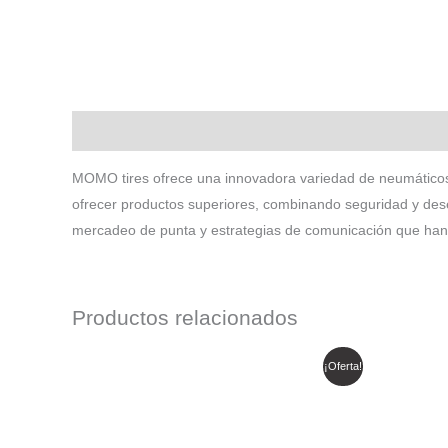
Descripción
MOMO tires ofrece una innovadora variedad de neumáticos
ofrecer productos superiores, combinando seguridad y dese
mercadeo de punta y estrategias de comunicación que han p
Productos relacionados
El
El
E
¡Oferta!
precio
precio
p
original
actual
o
era:
es:
e
$ 1.138.984.
$ 968.136.
$