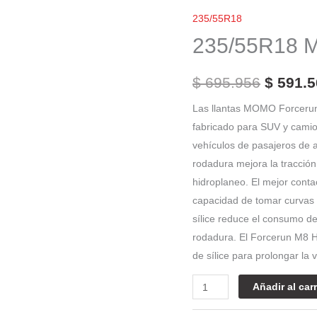
El
Momo
235/55R18
precio
M8
235/55R18 
Forcerun
origina
HT
era:
$
695.956
$
591.5
cantidad
$ 695.9
Las llantas MOMO Forcerun
fabricado para SUV y camio
vehículos de pasajeros de a
rodadura mejora la tracción 
hidroplaneo. El mejor conta
capacidad de tomar curvas 
sílice reduce el consumo de
rodadura. El Forcerun M8 H
de sílice para prolongar la v
Añadir al carr