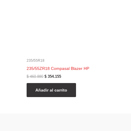
235/55R18
235/55ZR18 Compasal Blazer HP
$
460.880
$
354.155
Añadir al carrito