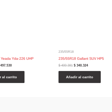
235/55R18
 Yeada Yda-226 UHP
235/55R18 Gallant SUV HP5
497.530
$
400.381
$
340.324
 al carrito
Añadir al carrito