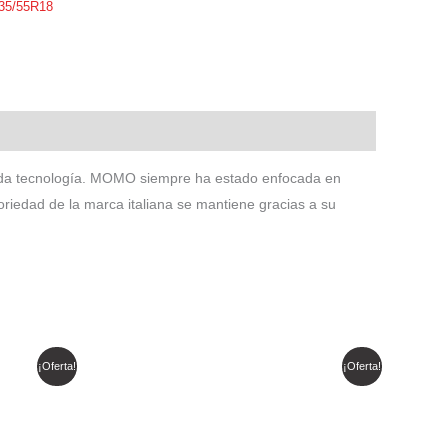
35/55R18
zada tecnología. MOMO siempre ha estado enfocada en
iedad de la marca italiana se mantiene gracias a su
El
El
¡Oferta!
¡Oferta!
precio
precio
original
actual
era:
es:
$ 460.880.
$ 354.155.