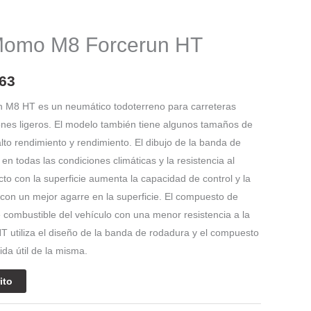
El
precio
Momo M8 Forcerun HT
l
actual
es:
63
56.
$ 591.563.
 M8 HT es un neumático todoterreno para carreteras
nes ligeros. El modelo también tiene algunos tamaños de
lto rendimiento y rendimiento. El dibujo de la banda de
en todas las condiciones climáticas y la resistencia al
cto con la superficie aumenta la capacidad de control y la
con un mejor agarre en la superficie. El compuesto de
 combustible del vehículo con una menor resistencia a la
T utiliza el diseño de la banda de rodadura y el compuesto
ida útil de la misma.
ito