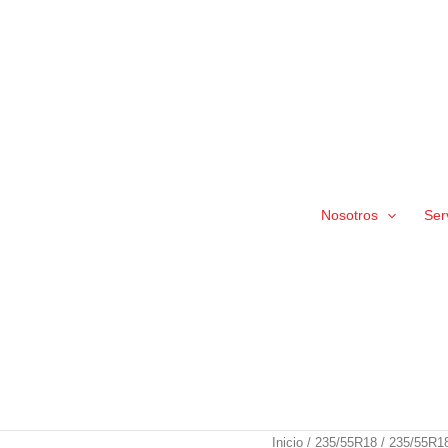
Nosotros
Ser
235/55R18
Inicio
/
235/55R18
/ 235/55R1