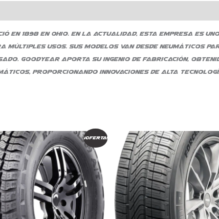
 en 1898 en Ohio. En la actualidad, esta empresa es un
a múltiples usos. Sus modelos van desde neumáticos par
ado. Goodyear aporta su ingenio de fabricación, obtenid
máticos, proporcionando innovaciones de alta tecnologí
El
El
El
El
¡Oferta!
precio
precio
precio
precio
original
actual
original
actual
era:
es:
era:
es:
$ 396.393.
$ 336.934.
$ 744.250.
$ 632.613.