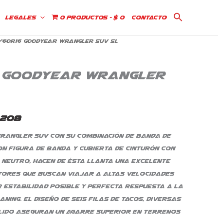
Legales
0 productos
$ 0
Contacto
/60R16 Goodyear Wrangler Suv SL
El
io
precio
 Goodyear Wrangler
nal
actual
es:
.208
.304.
$ 771.208.
rangler Suv con su combinación de banda de
on figura de banda y cubierta de cinturón con
neutro, hacen de ésta llanta una excelente
tores que buscan viajar a altas velocidades
 estabilidad posible y perfecta respuesta a la
ning. El diseño de seis filas de tacos, diversas
ido aseguran un agarre superior en terrenos