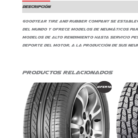
Descripción
Goodyear Tire and Rubber Company se estableció
del mundo y ofrece modelos de neumáticos par
modelos de alto rendimiento hasta servicio pes
deporte del motor, a la producción de sus neu
Productos relacionados
El
El
¡Oferta!
precio
precio
original
actual
era:
es:
$ 361.595.
$ 307.356.