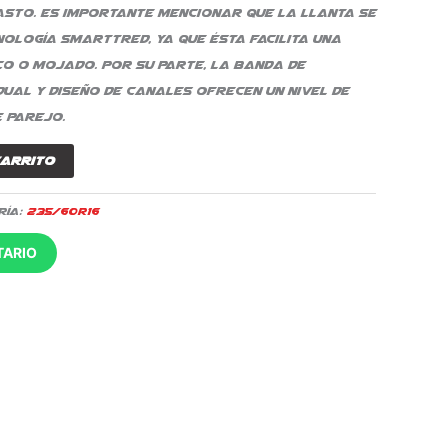
sto. Es importante mencionar que la llanta se
ología SmartTRED, ya que ésta facilita una
co o mojado. Por su parte, la banda de
ual y diseño de canales ofrecen un nivel de
 parejo.
carrito
ría:
235/60R16
TARIO