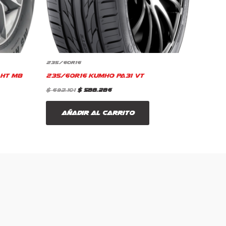
235/60R16
HT M8
235/60R16 Kumho Pa31 VT
$
692.101
$
588.286
Añadir al carrito