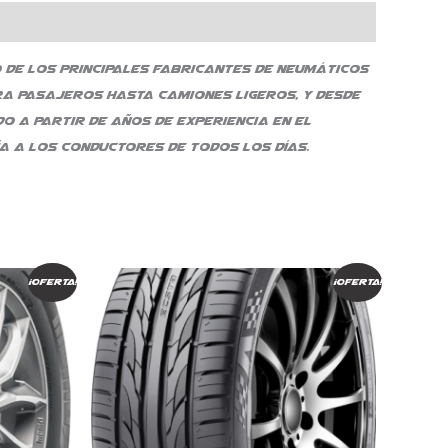
o de los principales fabricantes de neumáticos
a pasajeros hasta camiones ligeros, y desde
o a partir de años de experiencia en el
a a los conductores de todos los días.
El
El
¡Oferta!
¡Oferta!
precio
precio
original
actual
era:
es:
$ 692.101.
$ 588.286.