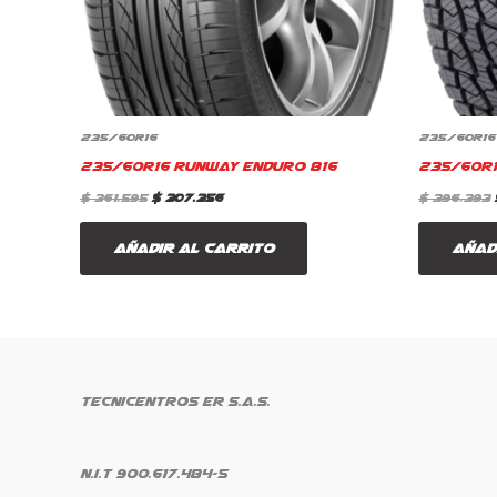
235/60R16
235/60R16
235/60R16 Runway Enduro 816
235/60R1
$
361.595
$
307.356
$
396.393
Añadir al carrito
Añad
Tecnicentros ER S.A.S.
N.i.t 900.617.484-5