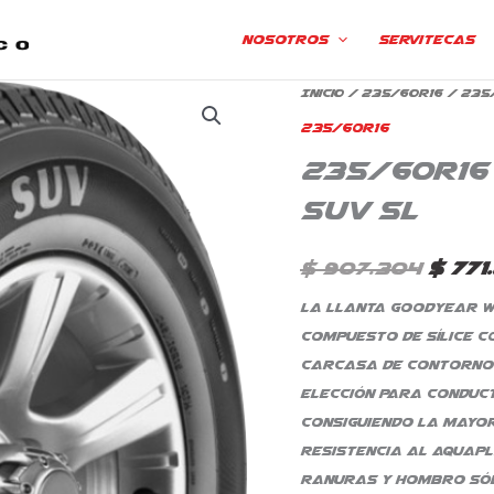
Nosotros
Servitecas
235/60R16
Inicio
/
235/60R16
/ 235
El
Goodyear
235/60R16
prec
Wrangler
235/60R16
Suv
origi
Suv SL
SL
era:
cantidad
$
907.304
$
771
$ 907
La llanta Goodyear W
compuesto de sílice c
carcasa de contorno 
elección para conduc
consiguiendo la mayor
resistencia al aquapla
ranuras y hombro sól