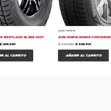
235/60R16
6 Westlake SL369 100T
235/60R16 Momo Forcerun 
$
336.934
$
744.250
$
632.613
ir al carrito
Añadir al carrito