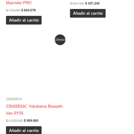
Maxmiler PRO
$
514.402
$
437.242
$
770.092
$
654.578
Añadir al carrito
Añadir al carrito
El
El
¡Oferta!
precio
precio
original
actual
era:
es:
$ 1.070.530.
$ 909.950.
235/65R16
235/65R16C Yokohama Bluearth-
Van RY55
$
1.070.530
$
909.950
Añadir al carrito