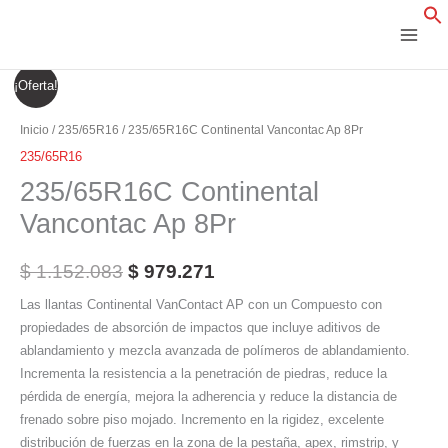
Ir
al
contenido
235/65R16C
El
El
¡Oferta!
Continental
precio
precio
Vancontac
Inicio
/
235/65R16
/ 235/65R16C Continental Vancontac Ap 8Pr
Ap
original
actual
235/65R16
8Pr
235/65R16C Continental
era:
es:
cantidad
Vancontac Ap 8Pr
$ 1.152.083.
$ 979.271.
$
1.152.083
$
979.271
Las llantas Continental VanContact AP con un Compuesto con
propiedades de absorción de impactos que incluye aditivos de
ablandamiento y mezcla avanzada de polímeros de ablandamiento.
Incrementa la resistencia a la penetración de piedras, reduce la
pérdida de energía, mejora la adherencia y reduce la distancia de
frenado sobre piso mojado. Incremento en la rigidez, excelente
distribución de fuerzas en la zona de la pestaña, apex, rimstrip, y