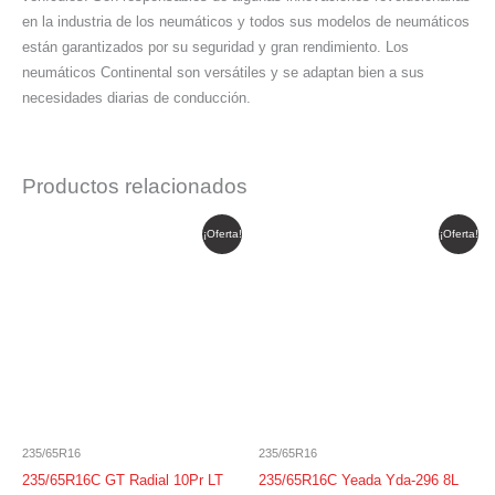
en la industria de los neumáticos y todos sus modelos de neumáticos
están garantizados por su seguridad y gran rendimiento. Los
neumáticos Continental son versátiles y se adaptan bien a sus
necesidades diarias de conducción.
Productos relacionados
El
El
El
El
¡Oferta!
¡Oferta!
precio
precio
precio
precio
original
actual
original
actual
era:
es:
era:
es:
$ 770.092.
$ 654.578.
$ 514.402.
$ 437.242.
235/65R16
235/65R16
235/65R16C GT Radial 10Pr LT
235/65R16C Yeada Yda-296 8L