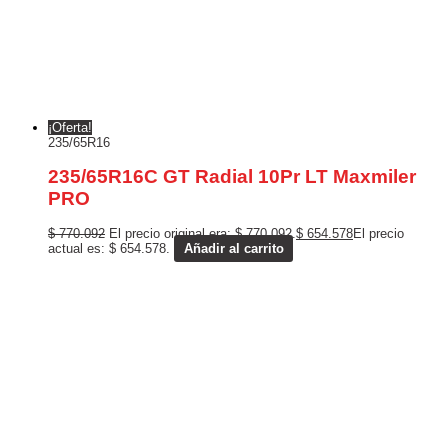
¡Oferta!
235/65R16
235/65R16C GT Radial 10Pr LT Maxmiler
PRO
$
770.092
El precio original era: $ 770.092.
$
654.578
El precio
actual es: $ 654.578.
Añadir al carrito