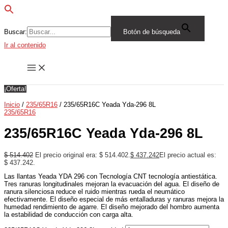
Buscar:
Botón de búsqueda
Ir al contenido
¡Oferta!
Inicio
/
235/65R16
/ 235/65R16C Yeada Yda-296 8L
235/65R16
235/65R16C Yeada Yda-296 8L
$
514.402
El precio original era: $ 514.402.
$
437.242
El precio actual es:
$ 437.242.
Las llantas Yeada YDA 296 con Tecnología CNT tecnología antiestática.
Tres ranuras longitudinales mejoran la evacuación del agua. El diseño de
ranura silenciosa reduce el ruido mientras rueda el neumático
efectivamente. El diseño especial de más entalladuras y ranuras mejora la
humedad rendimiento de agarre. El diseño mejorado del hombro aumenta
la estabilidad de conducción con carga alta.