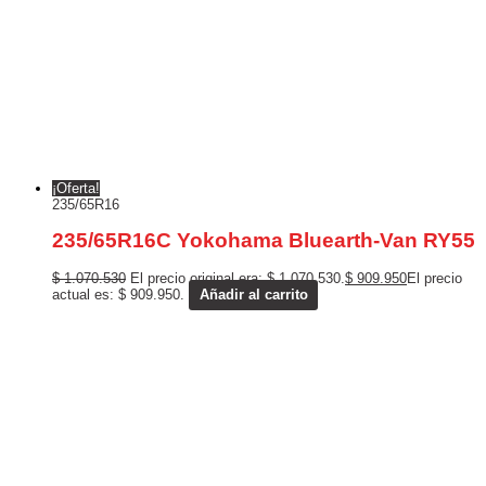
¡Oferta!
235/65R16
235/65R16C Yokohama Bluearth-Van RY55
$
1.070.530
El precio original era: $ 1.070.530.
$
909.950
El precio
actual es: $ 909.950.
Añadir al carrito