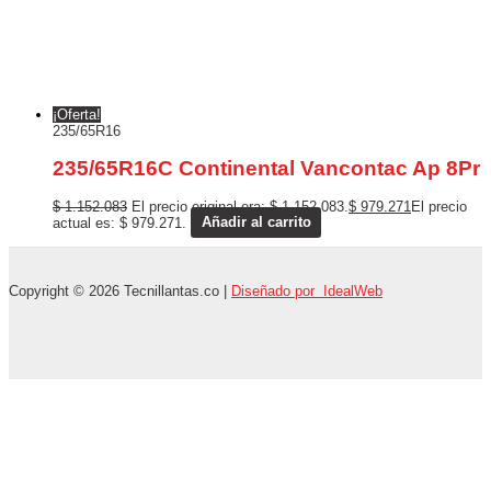
¡Oferta!
235/65R16
235/65R16C Continental Vancontac Ap 8Pr
$
1.152.083
El precio original era: $ 1.152.083.
$
979.271
El precio
actual es: $ 979.271.
Añadir al carrito
Copyright © 2026 Tecnillantas.co |
Diseñado por IdealWeb