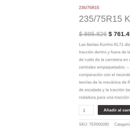
El
Kumho
235/75R15
precio
6Pr
235/75R15 
KL71
origina
cantidad
era:
$
895.826
$
761.4
$ 895.8
Las llantas Kumho KL71 di
tracción dentro y fuera de l
de ruido de la carretera e
centrales empaquetados. – si
comparación con el neumáti
teorías de la mecánica de f
de escalada y la tracción t
rodadura para una tracción
Añadir al carr
SKU:
TER000280
Categorí