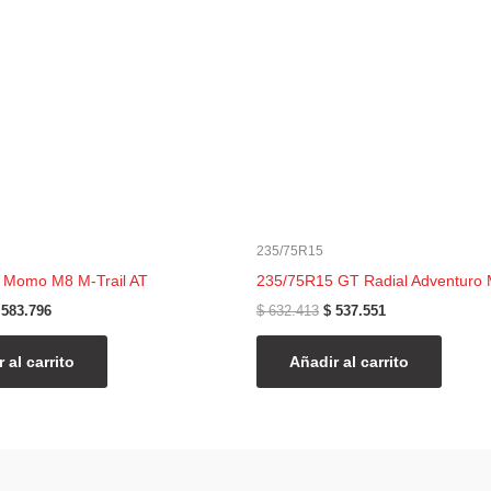
235/75R15
 Momo M8 M-Trail AT
235/75R15 GT Radial Adventuro 
583.796
$
632.413
$
537.551
 al carrito
Añadir al carrito