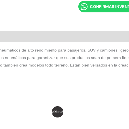
CONFIRMAR INVEN
neumáticos de alto rendimiento para pasajeros, SUV y camiones liger
 sus neumáticos para garantizar que sus productos sean de primera lín
ro también crea modelos todo terreno. Están bien versados ​​en la cre
l
El
El
El
¡Oferta!
recio
precio
precio
precio
riginal
actual
original
actual
ra:
es:
era:
es:
 686.818.
$ 583.796.
$ 632.413.
$ 537.551.