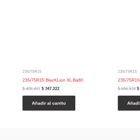
235/75R15
235/75R15
235/75R15 BlacKLion XL Ba80
235/75R15
$
408.497
$
347.222
$
686.818
$
Añadir al carrito
Añadir