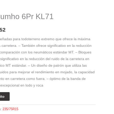
El
precio
Kumho 6Pr KL71
l
actual
es:
52
26.
$ 761.452.
señadas para todoterreno extremo que ofrece la máxima
a carretera. – También ofrece significativo en la reducción
n comparación con los neumáticos estándar MT. – Bloques
gnificativo en la reducción del ruido de la carretera en
co MT estándar. – Un diseño de patrón que utiliza las
luidos para mejorar el rendimiento en mojado, la capacidad
anto en carretera como fuera. – óptimo de la banda de
 excepcional en lodo y roca
ito
a:
235/75R15