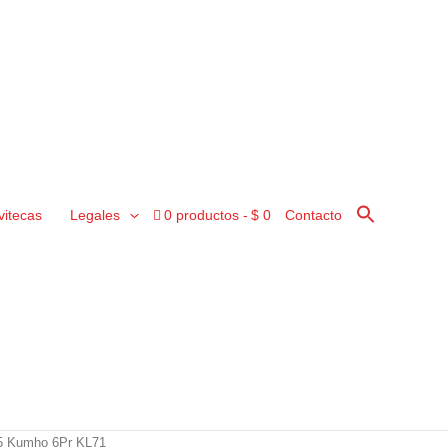
vitecas
Legales
0 productos
$ 0
Contacto
5 Kumho 6Pr KL71