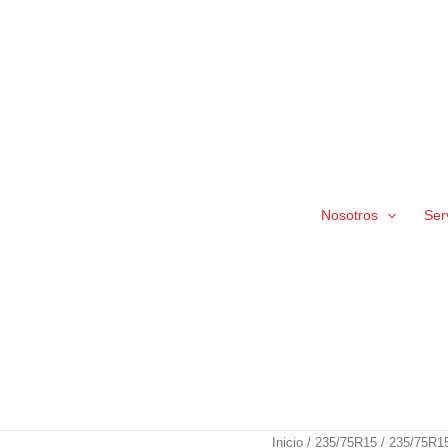
Nosotros
Ser
235/75R15
Inicio
/
235/75R15
/ 235/75R1