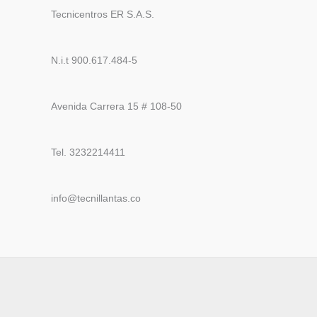
Tecnicentros ER S.A.S.
N.i.t 900.617.484-5
Avenida Carrera 15 # 108-50
Tel. 3232214411
info@tecnillantas.co