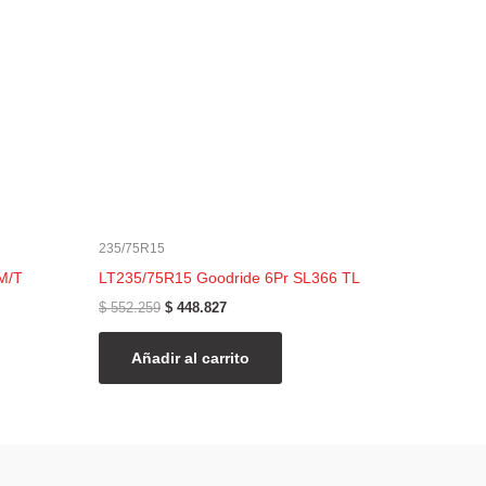
235/75R15
M/T
LT235/75R15 Goodride 6Pr SL366 TL
$
552.259
$
448.827
Añadir al carrito