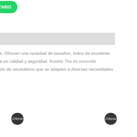
TARIO
os. Ofrecen una variedad de tamaños, todos de excelente
ea en calidad y seguridad. Kumho Tire es conocido
ación de neumáticos que se adapten a diversas necesidades
El
El
¡Oferta!
¡Oferta!
precio
precio
original
actual
era:
es:
$ 552.259.
$ 448.827.