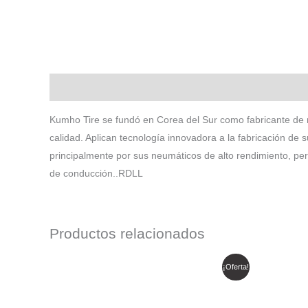
Descripción
Kumho Tire se fundó en Corea del Sur como fabricante de 
calidad. Aplican tecnología innovadora a la fabricación de
principalmente por sus neumáticos de alto rendimiento, pe
de conducción..RDLL
Productos relacionados
El
El
E
¡Oferta!
precio
precio
p
original
actual
o
era:
es:
e
$ 408.497.
$ 347.222.
$