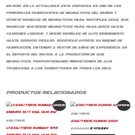
en Ohio. En la actualidad, esta empresa es uno de los
principales fabricantes de neumáticos del mundo y
ofrece modelos de neumáticos para múltiples usos. Sus
modelos van desde neumáticos para pasajeros hasta
camiones ligeros, y desde modelos de alto rendimiento
hasta servicio pesado. Goodyear aporta su ingenio de
fabricación, obtenido a partir de años de experiencia en
el deporte del motor, a la producción de sus
neumáticos, proporcionando innovaciones de alta
tecnología a los conductores de todos los días.
Productos relacionados
El
El
El
El
¡Oferta!
¡Oferta!
precio
precio
precio
precio
original
actual
original
actual
235/75R15
era:
es:
era:
es:
$ 487.170.
$ 414.095.
$ 559.523.
$ 475.594.
235/75R15 Kumho KR21
235/75R15
LT235/75R15 Runway 6Pr
$
559.523
$
475.594
Enduro M/T Owl Hlm Rw