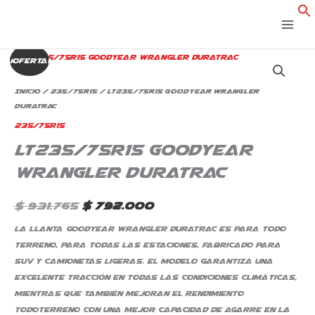
Ir
al
contenido
LT235/75R15
El
El
¡Oferta!
Goodyear
precio
precio
Wrangler
Inicio
/
235/75R15
/ LT235/75R15 Goodyear Wrangler
DurATRac
DurATRac
original
actual
cantidad
235/75R15
era:
es:
LT235/75R15 Goodyear
$ 931.765.
$ 792.000.
Wrangler DurATRac
$
931.765
$
792.000
La llanta Goodyear Wrangler DuraTrac es para todo
terreno, para todas las estaciones, fabricado para
SUV y camionetas ligeras. El modelo garantiza una
excelente tracción en todas las condiciones climáticas,
mientras que también mejoran el rendimiento
todoterreno con una mejor capacidad de agarre en la