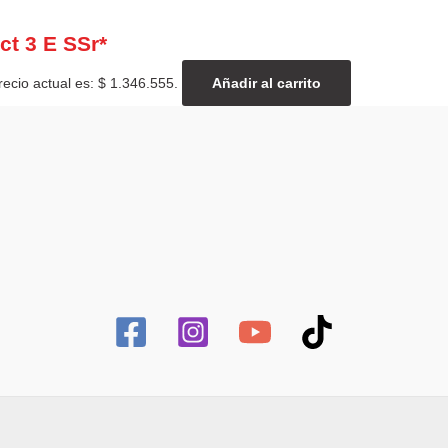
ct 3 E SSr*
recio actual es: $ 1.346.555.
Añadir al carrito