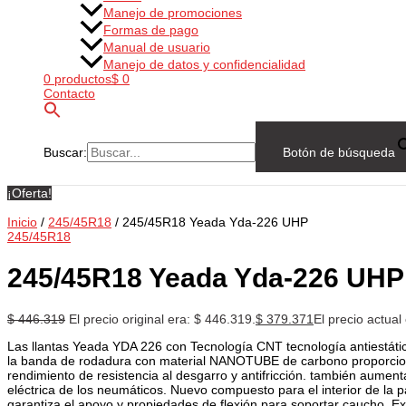
Manejo de promociones
Formas de pago
Manual de usuario
Manejo de datos y confidencialidad
0 productos
$ 0
Contacto
Buscar:
Botón de búsqueda
¡Oferta!
Inicio
/
245/45R18
/ 245/45R18 Yeada Yda-226 UHP
245/45R18
245/45R18 Yeada Yda-226 UHP
$
446.319
El precio original era: $ 446.319.
$
379.371
El precio actual
Las llantas Yeada YDA 226 con Tecnología CNT tecnología antiestáti
la banda de rodadura con material NANOTUBE de carbono proporcio
rendimiento de resistencia al desgarro y antifricción. también aument
eléctrica de los neumáticos. Nuevo compuesto para el interior de la p
garantiza el apoyo y propiedades de flexión para soportar caucho. E