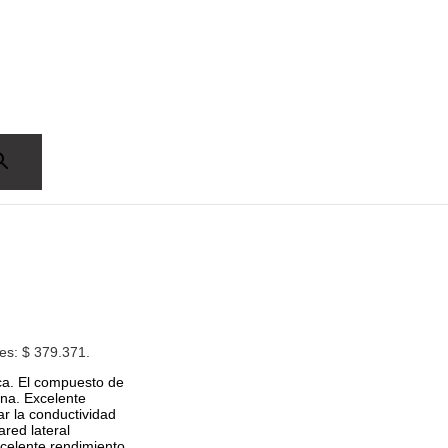
 es: $ 379.371.
ca. El compuesto de
na. Excelente
ar la conductividad
ared lateral
xcelente rendimiento