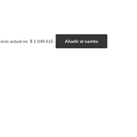
recio actual es: $ 1.048.615.
Añadir al carrito