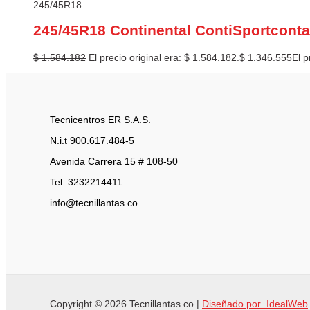
245/45R18
245/45R18 Continental ContiSportconta
$
1.584.182
El precio original era: $ 1.584.182.
$
1.346.555
El p
Tecnicentros ER S.A.S.
N.i.t 900.617.484-5
Avenida Carrera 15 # 108-50
Tel. 3232214411
info@tecnillantas.co
Copyright © 2026 Tecnillantas.co |
Diseñado por IdealWeb