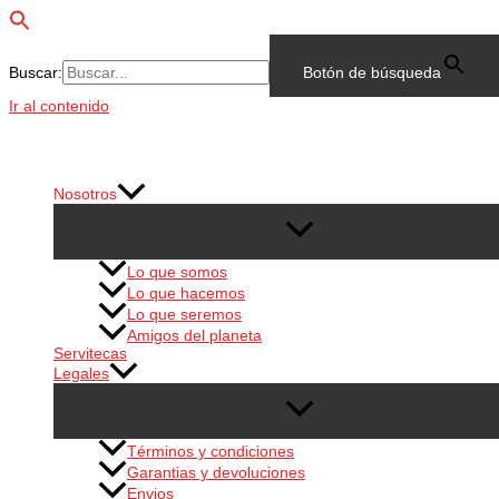
Buscar:
Botón de búsqueda
Ir al contenido
Nosotros
Lo que somos
Lo que hacemos
Lo que seremos
Amigos del planeta
Servitecas
Legales
Términos y condiciones
Garantias y devoluciones
Envios