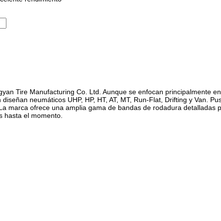
an Tire Manufacturing Co. Ltd. Aunque se enfocan principalmente en la
iseñan neumáticos UHP, HP, HT, AT, MT, Run-Flat, Drifting y Van. Pus
 La marca ofrece una amplia gama de bandas de rodadura detalladas pa
es hasta el momento.