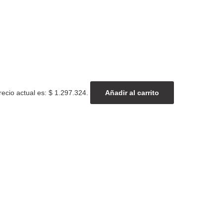
recio actual es: $ 1.297.324.
Añadir al carrito