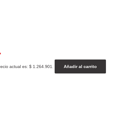
7
recio actual es: $ 1.264.901.
Añadir al carrito