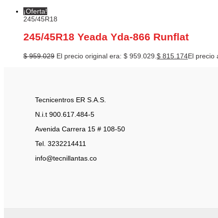
¡Oferta!
245/45R18
245/45R18 Yeada Yda-866 Runflat
$
959.029
El precio original era: $ 959.029.
$
815.174
El precio 
Tecnicentros ER S.A.S.
N.i.t 900.617.484-5
Avenida Carrera 15 # 108-50
Tel. 3232214411
info@tecnillantas.co