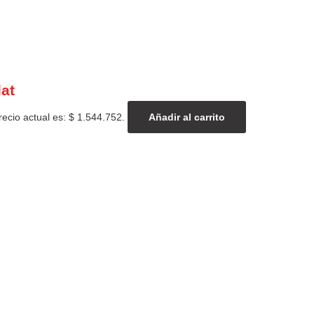
lat
recio actual es: $ 1.544.752.
Añadir al carrito