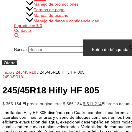
Manejo de promociones
Formas de pago
Manual de usuario
Manejo de datos y confidencialidad
0 productos
$ 0
Contacto
Buscar:
Botón de búsqueda
¡Oferta!
Inicio
/
245/45R18
/ 245/45R18 Hifly HF 805
245/45R18
245/45R18 Hifly HF 805
$
366.134
El precio original era: $ 366.134.
$
311.214
El precio actual
Las llantas Hifly HF 805 diseñada con Cuatro canales circunferencia
laterales con finas ranuras y diseño de bloques continuos en los ho
eficiente evacuacion del agua, exepcional desempeño en pisos mojad
estabilidad en curvas a altas velocidades. Variabilidad de compuestos
banda de rodamiento, Superior confort y tranquilidad de conduccion. 