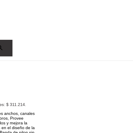
 es: $ 311.214.
les anchos, canales
mbros, Provee
os y mejora la
 en el diseño de la
Banda de nilon sin