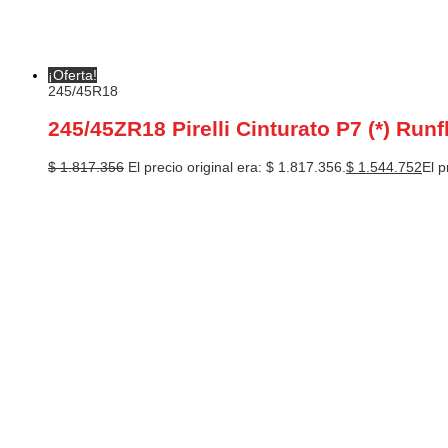
¡Oferta!
245/45R18
245/45ZR18 Pirelli Cinturato P7 (*) Runf
$
1.817.356
El precio original era: $ 1.817.356.
$
1.544.752
El p