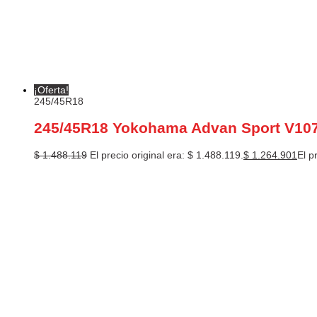
¡Oferta!
245/45R18
245/45R18 Yokohama Advan Sport V10
$
1.488.119
El precio original era: $ 1.488.119.
$
1.264.901
El p