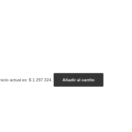
recio actual es: $ 1.297.324.
Añadir al carrito