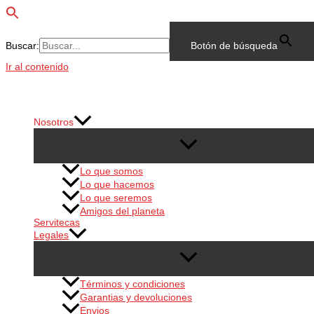
Buscar:
Botón de búsqueda
Ir al contenido
Nosotros
Lo que somos
Lo que hacemos
Lo que seremos
Amigos del planeta
Servitecas
Legales
Términos y condiciones
Garantias y devoluciones
Envios