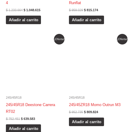
4
Runflat
$
1.233.664
$
1.048.615
$
959.029
$
815.174
Añadir al carrito
Añadir al carrito
El
El
El
El
¡Oferta!
¡Oferta!
precio
precio
precio
precio
original
actual
original
actual
era:
es:
era:
es:
$ 752.451.
$ 639.583.
$ 952.735.
$ 809.824.
245/45R18
245/45R18
245/45R18 Deestone Carrera
245/45ZR18 Momo Outrun M3
RT02
$
952.735
$
809.824
$
752.451
$
639.583
Añadir al carrito
Añadir al carrito