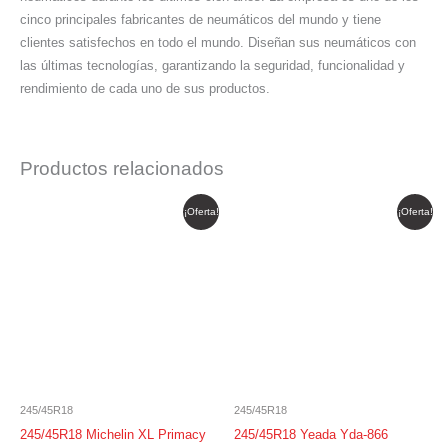
cinco principales fabricantes de neumáticos del mundo y tiene
clientes satisfechos en todo el mundo. Diseñan sus neumáticos con
las últimas tecnologías, garantizando la seguridad, funcionalidad y
rendimiento de cada uno de sus productos.
Productos relacionados
El
El
El
El
¡Oferta!
¡Oferta!
precio
precio
precio
precio
original
actual
original
actual
era:
es:
era:
es:
$ 1.233.664.
$ 1.048.615.
$ 959.029.
$ 815.174.
245/45R18
245/45R18
245/45R18 Michelin XL Primacy
245/45R18 Yeada Yda-866