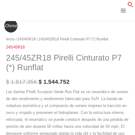
Ir
al
contenido
245/45ZR18
El
El
¡Oferta!
Pirelli
precio
precio
Cinturato
Inicio
/
245/45R18
/ 245/45ZR18 Pirelli Cinturato P7 (*) Runflat
P7
original
actual
245/45R18
(*)
245/45ZR18 Pirelli Cinturato P7
era:
es:
Runflat
(*) Runflat
cantidad
$ 1.817.356.
$ 1.544.752.
$
1.817.356
$
1.544.752
Las llantas Pirelli Scorpion Verde Run Flat es un neumático de verano
de alto rendimiento y rendimiento fabricado para SUV. La banda de
rodadura asimétrica y el compuesto de verano mejoran la tracción en
seco y mojado y previenen el hidroplaneo. Con la estructura interna
reforzada, el neumático se puede conducir después de una pérdida de
presión de aire durante 50 millas hasta una velocidad de 50 mph. El
desgaste uniforme asegurado alarga la vida útil y la facilidad de uso