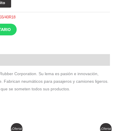
ito
55/40R18
TARIO
 Rubber Corporation. Su lema es pasión e innovación,
e. Fabrican neumáticos para pasajeros y camiones ligeros.
as que se someten todos sus productos.
El
El
¡Oferta!
¡Oferta!