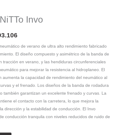
El
o
precio
NiTTo Invo
nal
actual
es:
93.106
86.007.
$ 1.093.106.
n neumático de verano de ultra alto rendimiento fabricado
imiento. El diseño compuesto y asimétrico de la banda de
 tracción en verano, y las hendiduras circunferenciales
neumático para mejorar la resistencia al hidroplaneo. El
n aumenta la capacidad de rendimiento del neumático al
 curvas y el frenado. Los diseños de la banda de rodadura
bro también garantizan un excelente frenado y curvas. La
ntiene el contacto con la carretera, lo que mejora la
a dirección y la estabilidad de conducción. El Invo
e conducción tranquila con niveles reducidos de ruido de