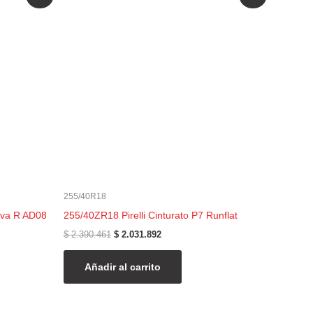
precio
precio
original
actual
era:
es:
$ 2.390.461.
$ 2.031.892.
255/40R18
va R AD08
255/40ZR18 Pirelli Cinturato P7 Runflat
$
2.390.461
$
2.031.892
Añadir al carrito