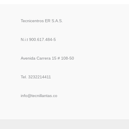
Tecnicentros ER S.A.S.
N.i.t 900.617.484-5
Avenida Carrera 15 # 108-50
Tel. 3232214411
info@tecnillantas.co