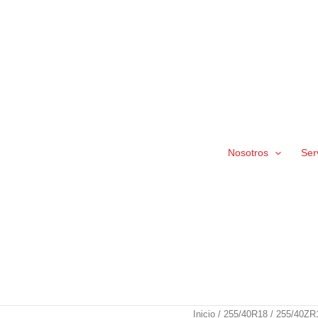
Nosotros
Ser
255/40ZR18
Inicio
/
255/40R18
/ 255/40ZR