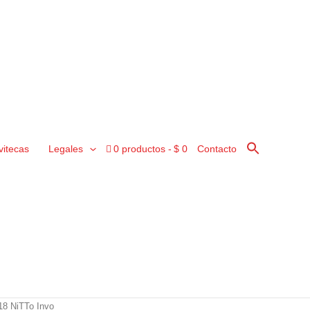
vitecas
Legales
0 productos
$ 0
Contacto
18 NiTTo Invo