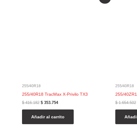
precio
precio
original
actual
era:
es:
$ 416.182.
$ 353.754.
255/40R18
255/40R18
255/40R18 TracMax X-Privilo TX3
255/40ZR18
$
416.182
$
353.754
$
1.654.502
Añadir al carrito
Añadir