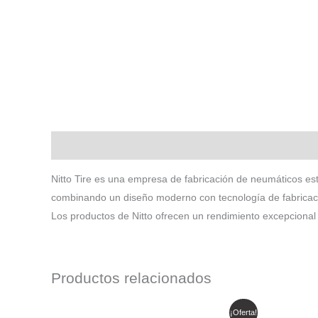
Descripción
Nitto Tire es una empresa de fabricación de neumáticos es
combinando un diseño moderno con tecnología de fabricaci
Los productos de Nitto ofrecen un rendimiento excepcional 
Productos relacionados
El
El
¡Oferta!