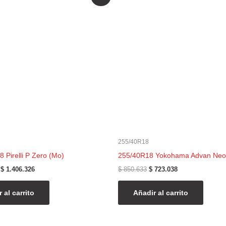
precio
precio
precio
precio
original
actual
original
actual
era:
es:
era:
es:
$ 1.654.502.
$ 1.406.326.
$ 850.633.
$ 723.038.
255/40R18
 Pirelli P Zero (Mo)
255/40R18 Yokohama Advan Neo
$
1.406.326
$
850.633
$
723.038
 al carrito
Añadir al carrito