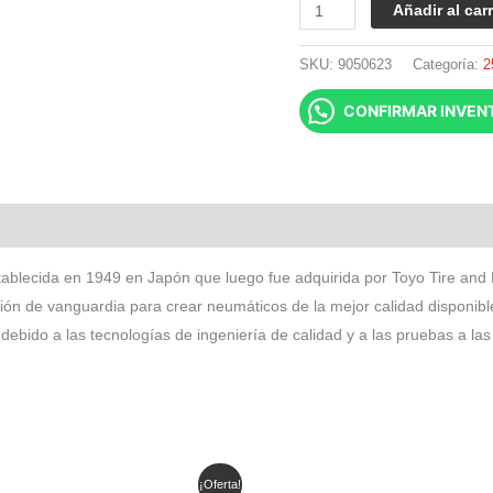
Añadir al carr
SKU:
9050623
Categoría:
2
CONFIRMAR INVEN
tablecida en 1949 en Japón que luego fue adquirida por Toyo Tire and
ón de vanguardia para crear neumáticos de la mejor calidad disponibl
debido a las tecnologías de ingeniería de calidad y a las pruebas a l
El
El
El
El
¡Oferta!