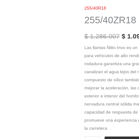
El
NiTTo
255/40R18
preci
Invo
255/40ZR18 
cantidad
origi
era:
$
1.286.007
$
1.0
$ 1.2
Las llantas Nitto Invo es u
para vehículos de alto rend
rodadura garantiza una gran
canalizan el agua lejos del 
compuesto de sílice tambié
mejorar la aceleración, las
exterior e interior del hom
nervadura central sólida ma
capacidad de respuesta de l
promueve una experiencia d
la carretera.