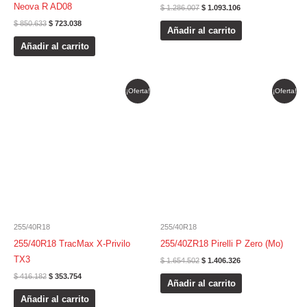
Neova R AD08
$
1.286.007
$
1.093.106
$
850.633
$
723.038
Añadir al carrito
Añadir al carrito
El
El
El
El
¡Oferta!
¡Oferta!
precio
precio
precio
precio
original
actual
original
actual
era:
es:
era:
es:
$ 416.182.
$ 353.754.
$ 1.654.502.
$ 1.406.326.
255/40R18
255/40R18
255/40R18 TracMax X-Privilo
255/40ZR18 Pirelli P Zero (Mo)
TX3
$
1.654.502
$
1.406.326
$
416.182
$
353.754
Añadir al carrito
Añadir al carrito