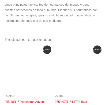
cinco principales fabricantes de neumáticos del mundo y tiene
clientes satisfechos en todo el mundo. Diseñan sus neumáticos con
las últimas tecnologías, garantizando la seguridad, funcionalidad y
rendimiento de cada uno de sus productos.
Productos relacionados
El
El
El
El
¡Oferta!
¡Oferta!
precio
precio
precio
precio
original
actual
original
actual
era:
es:
era:
es:
$ 850.633.
$ 723.038.
$ 1.286.007.
$ 1.093.106.
255/40R18
255/40R18
255/40R18 Yokohama Advan
255/40ZR18 NiTTo Invo