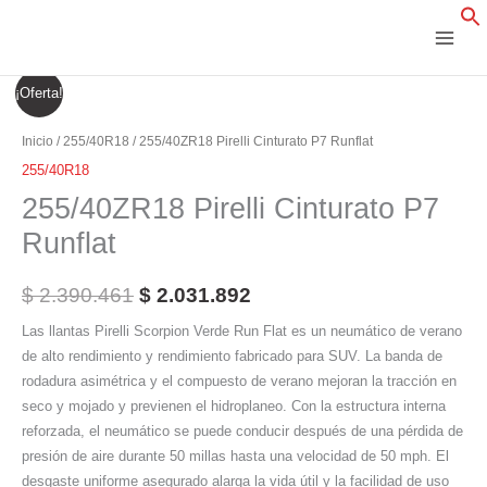
Ir
al
contenido
255/40ZR18
El
El
¡Oferta!
Pirelli
precio
precio
Cinturato
Inicio
/
255/40R18
/ 255/40ZR18 Pirelli Cinturato P7 Runflat
P7
original
actual
255/40R18
Runflat
255/40ZR18 Pirelli Cinturato P7
era:
es:
cantidad
Runflat
$ 2.390.461.
$ 2.031.892.
$
2.390.461
$
2.031.892
Las llantas Pirelli Scorpion Verde Run Flat es un neumático de verano
de alto rendimiento y rendimiento fabricado para SUV. La banda de
rodadura asimétrica y el compuesto de verano mejoran la tracción en
seco y mojado y previenen el hidroplaneo. Con la estructura interna
reforzada, el neumático se puede conducir después de una pérdida de
presión de aire durante 50 millas hasta una velocidad de 50 mph. El
desgaste uniforme asegurado alarga la vida útil y la facilidad de uso