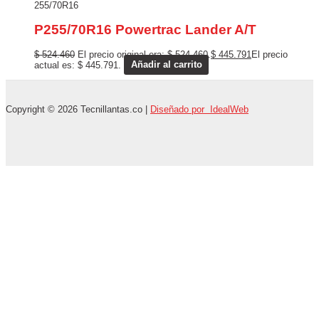
255/70R16
P255/70R16 Powertrac Lander A/T
$
524.460
El precio original era: $ 524.460.
$
445.791
El precio
actual es: $ 445.791.
Añadir al carrito
Copyright © 2026 Tecnillantas.co |
Diseñado por IdealWeb