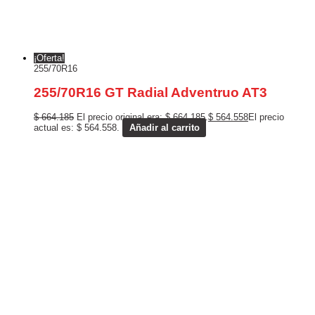
¡Oferta!
255/70R16
255/70R16 GT Radial Adventruo AT3
$
664.185
El precio original era: $ 664.185.
$
564.558
El precio
actual es: $ 564.558.
Añadir al carrito