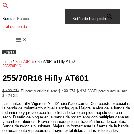
Buscar:
Botón de búsqueda
Ir al contenido
¡Oferta!
Inicio
/
255/70R16
/ 255/70R16 Hifly AT601
255/70R16
255/70R16 Hifly AT601
$
499.274
El precio original era: $ 499.274.
$
424.383
El precio actual es:
$ 424.383.
Las llantas Hifly Vigorous AT 601 diseñado con un Compuesto especial en
la banda de rodamiento y huella ancha, que Mejora la vida de la banda de
rodamiento y provee excelente frenado tanto en piso mojado como en
seco. Diseño de bloque en la banda de rodamiento con múltiples canales
y hombros abiertos, Provee una excepcional tracción fuera de carretera.
Banda de nylon sin uniones, Mejora uniformemente la fuerza de la banda
de rodamiento y proporciona mayor estabilidad a altas velocidades.