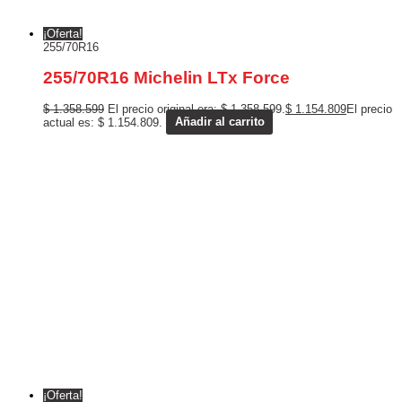
¡Oferta!
255/70R16
255/70R16 Michelin LTx Force
$
1.358.599
El precio original era: $ 1.358.599.
$
1.154.809
El precio
actual es: $ 1.154.809.
Añadir al carrito
¡Oferta!