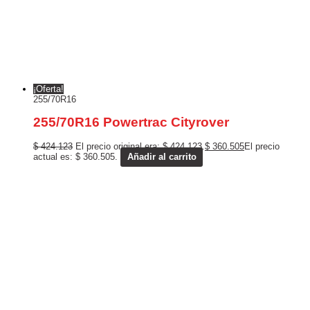
¡Oferta!
255/70R16
255/70R16 Powertrac Cityrover
$
424.123
El precio original era: $ 424.123.
$
360.505
El precio
actual es: $ 360.505.
Añadir al carrito