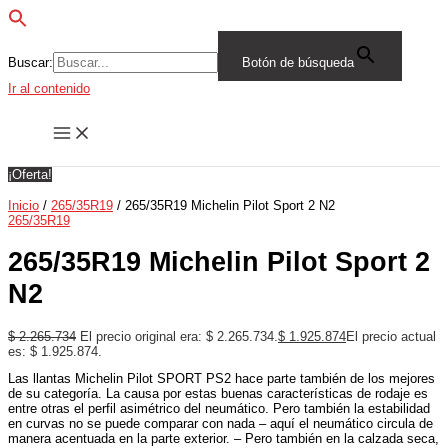
Buscar:
Botón de búsqueda
Ir al contenido
¡Oferta!
Inicio
/
265/35R19
/ 265/35R19 Michelin Pilot Sport 2 N2
265/35R19
265/35R19 Michelin Pilot Sport 2
N2
$
2.265.734
El precio original era: $ 2.265.734.
$
1.925.874
El precio actual
es: $ 1.925.874.
Las llantas Michelin Pilot SPORT PS2 hace parte también de los mejores
de su categoría. La causa por estas buenas características de rodaje es
entre otras el perfil asimétrico del neumático. Pero también la estabilidad
en curvas no se puede comparar con nada – aquí el neumático circula de
manera acentuada en la parte exterior. – Pero también en la calzada seca,