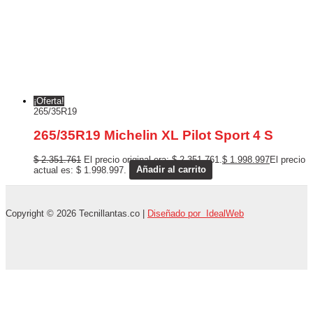
¡Oferta!
265/35R19
265/35R19 Michelin XL Pilot Sport 4 S
$
2.351.761
El precio original era: $ 2.351.761.
$
1.998.997
El precio
actual es: $ 1.998.997.
Añadir al carrito
Copyright © 2026 Tecnillantas.co |
Diseñado por IdealWeb