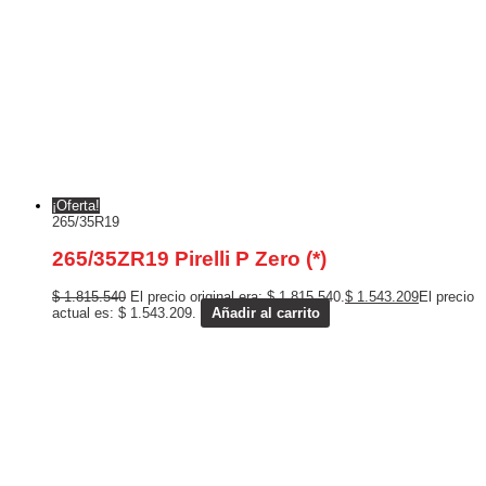
¡Oferta!
265/35R19
265/35ZR19 Pirelli P Zero (*)
$
1.815.540
El precio original era: $ 1.815.540.
$
1.543.209
El precio
actual es: $ 1.543.209.
Añadir al carrito