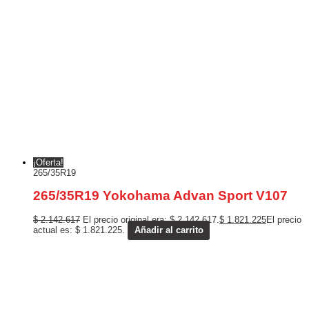
¡Oferta!
265/35R19
265/35R19 Yokohama Advan Sport V107
$
2.142.617
El precio original era: $ 2.142.617.
$
1.821.225
El precio
actual es: $ 1.821.225.
Añadir al carrito