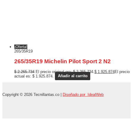
¡Oferta!
265/35R19
265/35R19 Michelin Pilot Sport 2 N2
$
2.265.734
El precio original era: $ 2.265.734.
$
1.925.874
El precio
actual es: $ 1.925.874.
Añadir al carrito
Copyright © 2026 Tecnillantas.co |
Diseñado por IdealWeb