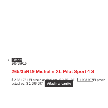
¡Oferta!
265/35R19
265/35R19 Michelin XL Pilot Sport 4 S
$
2.351.761
El precio original era: $ 2.351.761.
$
1.998.997
El precio
actual es: $ 1.998.997.
Añadir al carrito