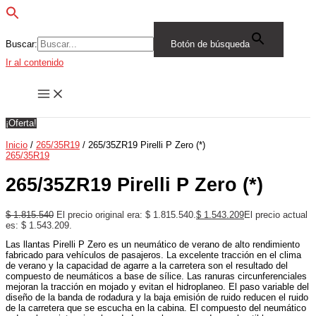
Buscar:
Botón de búsqueda
Ir al contenido
¡Oferta!
Inicio
/
265/35R19
/ 265/35ZR19 Pirelli P Zero (*)
265/35R19
265/35ZR19 Pirelli P Zero (*)
$
1.815.540
El precio original era: $ 1.815.540.
$
1.543.209
El precio actual
es: $ 1.543.209.
Las llantas Pirelli P Zero es un neumático de verano de alto rendimiento
fabricado para vehículos de pasajeros. La excelente tracción en el clima
de verano y la capacidad de agarre a la carretera son el resultado del
compuesto de neumáticos a base de sílice. Las ranuras circunferenciales
mejoran la tracción en mojado y evitan el hidroplaneo. El paso variable del
diseño de la banda de rodadura y la baja emisión de ruido reducen el ruido
de la carretera que se escucha en la cabina. El compuesto del neumático