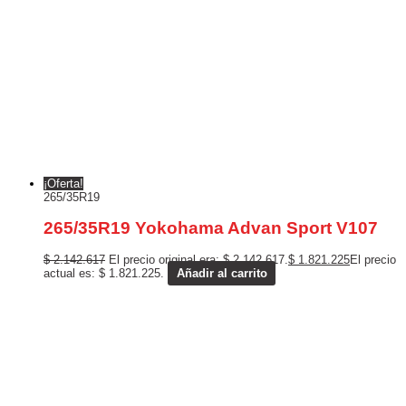
¡Oferta!
265/35R19
265/35R19 Yokohama Advan Sport V107
$
2.142.617
El precio original era: $ 2.142.617.
$
1.821.225
El precio
actual es: $ 1.821.225.
Añadir al carrito