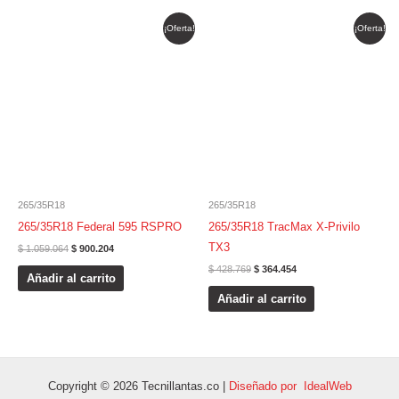
El
El
El
El
¡Oferta!
¡Oferta!
precio
precio
precio
precio
original
actual
original
actual
era:
es:
era:
es:
$ 1.059.064.
$ 900.204.
$ 428.769.
$ 364.454.
265/35R18
265/35R18
265/35R18 Federal 595 RSPRO
265/35R18 TracMax X-Privilo
TX3
$
1.059.064
$
900.204
$
428.769
$
364.454
Añadir al carrito
Añadir al carrito
Copyright © 2026 Tecnillantas.co |
Diseñado por IdealWeb