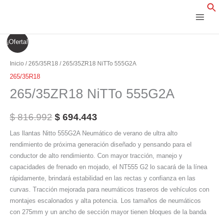
Ir
al
contenido
265/35ZR18
El
El
¡Oferta!
NiTTo
precio
precio
555G2A
Inicio
/
265/35R18
/ 265/35ZR18 NiTTo 555G2A
cantidad
original
actual
265/35R18
265/35ZR18 NiTTo 555G2A
era:
es:
$ 816.992.
$ 694.443.
$
816.992
$
694.443
Las llantas Nitto 555G2A Neumático de verano de ultra alto
rendimiento de próxima generación diseñado y pensando para el
conductor de alto rendimiento. Con mayor tracción, manejo y
capacidades de frenado en mojado, el NT555 G2 lo sacará de la línea
rápidamente, brindará estabilidad en las rectas y confianza en las
curvas. Tracción mejorada para neumáticos traseros de vehículos con
montajes escalonados y alta potencia. Los tamaños de neumáticos
con 275mm y un ancho de sección mayor tienen bloques de la banda