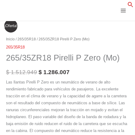
Ir
al
contenido
265/35ZR18
El
El
¡Oferta!
Pirelli
precio
precio
P
Inicio
/
265/35R18
/ 265/35ZR18 Pirelli P Zero (Mo)
Zero
original
actual
265/35R18
(Mo)
265/35ZR18 Pirelli P Zero (Mo)
era:
es:
cantidad
$ 1.512.949.
$ 1.286.007.
$
1.512.949
$
1.286.007
Las llantas Pirelli P Zero es un neumático de verano de alto
rendimiento fabricado para vehículos de pasajeros. La excelente
tracción en el clima de verano y la capacidad de agarre a la carretera
son el resultado del compuesto de neumáticos a base de sílice. Las
ranuras circunferenciales mejoran la tracción en mojado y evitan el
hidroplaneo. El paso variable del diseño de la banda de rodadura y la
baja emisión de ruido reducen el ruido de la carretera que se escucha
en la cabina. El compuesto del neumático reduce la resistencia a la