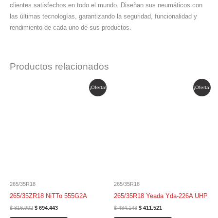
clientes satisfechos en todo el mundo. Diseñan sus neumáticos con
las últimas tecnologías, garantizando la seguridad, funcionalidad y
rendimiento de cada uno de sus productos.
Productos relacionados
El
El
El
El
¡Oferta!
¡Oferta!
precio
precio
precio
precio
original
actual
original
actual
era:
es:
era:
es:
$ 816.992.
$ 694.443.
$ 484.143.
$ 411.521.
265/35R18
265/35R18
265/35ZR18 NiTTo 555G2A
265/35R18 Yeada Yda-226A UHP
$
816.992
$
694.443
$
484.143
$
411.521