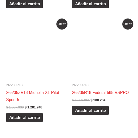
Añadir al carrito
Añadir al carrito
El
El
El
El
¡Oferta!
¡Oferta!
precio
precio
precio
precio
original
actual
original
actual
era:
es:
era:
es:
$ 1.507.938.
$ 1.281.748.
$ 1.059.064.
$ 900.204.
265/35R18
265/35R18
265/35ZR18 Michelin XL Pilot
265/35R18 Federal 595 RSPRO
Sport 5
$
1.059.064
$
900.204
$
1.507.938
$
1.281.748
Añadir al carrito
Añadir al carrito