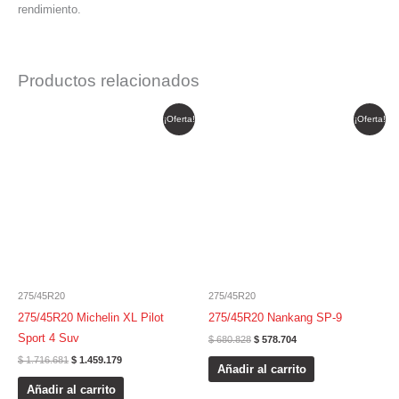
rendimiento.
Productos relacionados
El
El
El
El
¡Oferta!
¡Oferta!
precio
precio
precio
precio
original
actual
original
actual
era:
es:
era:
es:
$ 1.716.681.
$ 1.459.179.
$ 680.828.
$ 578.704.
275/45R20
275/45R20
275/45R20 Michelin XL Pilot
275/45R20 Nankang SP-9
Sport 4 Suv
$
680.828
$
578.704
$
1.716.681
$
1.459.179
Añadir al carrito
Añadir al carrito