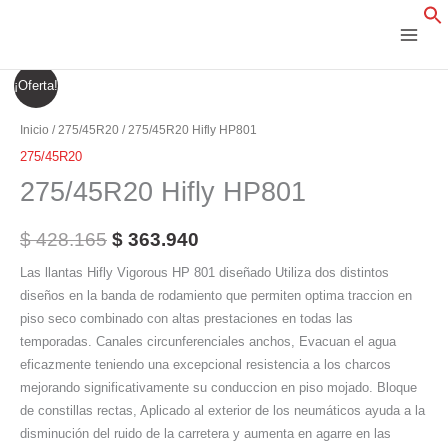
Ir
al
contenido
275/45R20
El
El
¡Oferta!
Hifly
precio
precio
HP801
Inicio
/
275/45R20
/ 275/45R20 Hifly HP801
cantidad
original
actual
275/45R20
275/45R20 Hifly HP801
era:
es:
$ 428.165.
$ 363.940.
$
428.165
$
363.940
Las llantas Hifly Vigorous HP 801 diseñado Utiliza dos distintos
diseños en la banda de rodamiento que permiten optima traccion en
piso seco combinado con altas prestaciones en todas las
temporadas. Canales circunferenciales anchos, Evacuan el agua
eficazmente teniendo una excepcional resistencia a los charcos
mejorando significativamente su conduccion en piso mojado. Bloque
de constillas rectas, Aplicado al exterior de los neumáticos ayuda a la
disminución del ruido de la carretera y aumenta en agarre en las