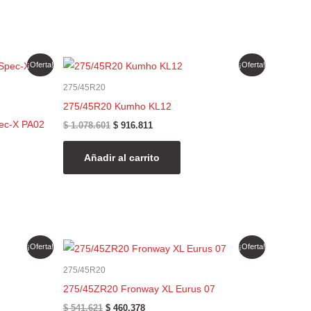
El
El
¡Oferta!
¡Oferta!
precio
precio
original
actual
275/45R20
era:
es:
275/45R20 Kumho KL12
$ 1.078.601.
$ 916.811.
ec-X PA02
$
1.078.601
$
916.811
Añadir al carrito
El
El
¡Oferta!
¡Oferta!
precio
precio
original
actual
275/45R20
era:
es:
275/45ZR20 Fronway XL Eurus 07
$ 541.621.
$ 460.378.
$
541.621
$
460.378