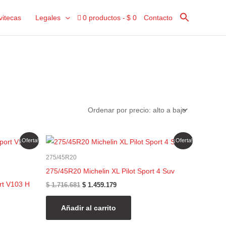
vitecas
Legales
0 productos
$ 0
Contacto
El
El
¡Oferta!
¡Oferta!
precio
precio
original
actual
275/45R20
era:
es:
275/45R20 Michelin XL Pilot Sport 4 Suv
$ 1.716.681.
$ 1.459.179.
t V103 H
$
1.716.681
$
1.459.179
Añadir al carrito