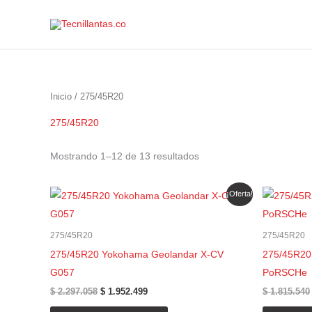
Ordenado
Ir
por
precio:
al
alto
a
contenido
bajo
Inicio
/ 275/45R20
275/45R20
Mostrando 1–12 de 13 resultados
El
El
¡Oferta!
precio
precio
original
actual
era:
es:
275/45R20
275/45R20
$ 2.297.058.
$ 1.952.499.
275/45R20 Yokohama Geolandar X-CV
275/45R20 
G057
PoRSCHe
$
2.297.058
$
1.952.499
$
1.815.540