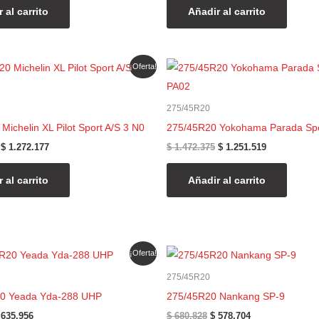
 al carrito
Añadir al carrito
El
El
El
El
¡Oferta!
precio
precio
precio
precio
original
actual
original
actual
era:
es:
era:
es:
275/45R20
$ 1.496.679.
$ 1.272.177.
$ 1.472.375.
$ 1.251.519.
Michelin XL Pilot Sport A/S 3 N0
275/45R20 Yokohama Parada Sp
$
1.272.177
$
1.472.375
$
1.251.519
 al carrito
Añadir al carrito
l
El
El
El
¡Oferta!
recio
precio
precio
precio
riginal
actual
original
actual
275/45R20
ra:
es:
era:
es:
0 Yeada Yda-288 UHP
275/45R20 Nankang SP-9
 748.184.
$ 635.956.
$ 680.828.
$ 578.704.
635.956
$
680.828
$
578.704