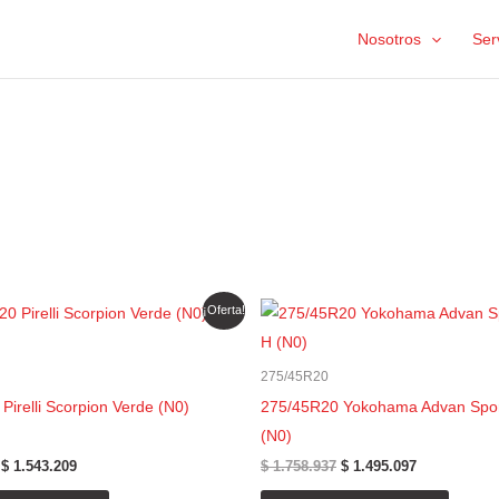
Nosotros
Ser
El
El
El
El
¡Oferta!
precio
precio
precio
precio
original
actual
original
actual
era:
es:
era:
es:
275/45R20
$ 1.815.540.
$ 1.543.209.
$ 1.758.937.
$ 1.495.097.
Pirelli Scorpion Verde (N0)
275/45R20 Yokohama Advan Spor
(N0)
$
1.543.209
$
1.758.937
$
1.495.097