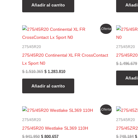
Añadir al carrito
Añadir
El
El
¡Oferta!
precio
precio
original
actual
era:
es:
275/45R20
275/45R20
$ 1.510.365.
$ 1.283.810.
275/45R20 Continental XL FR CrossContact
275/45R20 
Lx Sport N0
$
1.496.679
$
1.510.365
$
1.283.810
Añadir
Añadir al carrito
El
El
E
¡Oferta!
precio
precio
p
original
actual
o
275/45R20
275/45R20
era:
es:
e
275/45R20 Westlake SL369 110H
275/45ZR2
$ 941.950.
$ 800.657.
$
$
941.950
$
800.657
$
748.184
$