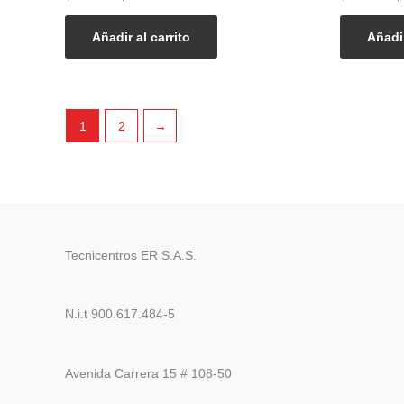
Añadir al carrito
Añadir
1
2
→
Tecnicentros ER S.A.S.
N.i.t 900.617.484-5
Avenida Carrera 15 # 108-50