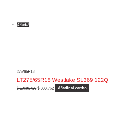
¡Oferta!
275/65R18
LT275/65R18 Westlake SL369 122Q
$
1.039.720
$
883.762
Añadir al carrito