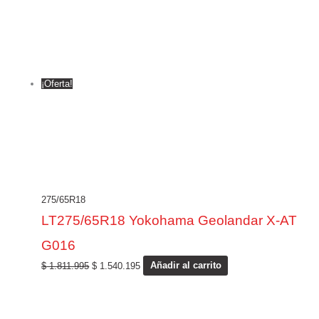
¡Oferta!
275/65R18
LT275/65R18 Yokohama Geolandar X-AT
G016
$
1.811.995
$
1.540.195
Añadir al carrito