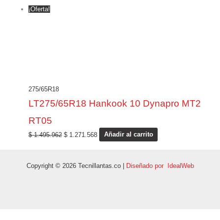
¡Oferta!
275/65R18
LT275/65R18 Hankook 10 Dynapro MT2
RT05
$
1.495.962
$
1.271.568
Añadir al carrito
Copyright © 2026 Tecnillantas.co |
Diseñado por IdealWeb