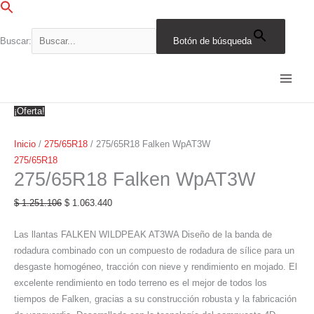
Ir
al
contenido
Buscar:
Botón de búsqueda
275/65R18
El
El
El
El
El
El
El
El
El
El
Falken
precio
precio
precio
precio
precio
precio
precio
precio
precio
precio
WpAT3W
original
original
original
original
original
actual
actual
actual
actual
actual
cantidad
era:
era:
era:
era:
era:
es:
es:
es:
es:
es:
¡Oferta!
$ 1.251.106.
$ 801.862.
$ 1.811.995.
$ 1.039.720.
$ 1.495.962.
$ 1.063.440.
$ 681.583.
$ 883.762.
$ 1.540.195.
$ 1.271.568.
Inicio
/
275/65R18
/ 275/65R18 Falken WpAT3W
275/65R18
275/65R18 Falken WpAT3W
$
1.251.106
$
1.063.440
Las llantas FALKEN WILDPEAK AT3WA Diseño de la banda de
rodadura combinado con un compuesto de rodadura de sílice para un
desgaste homogéneo, tracción con nieve y rendimiento en mojado. El
excelente rendimiento en todo terreno es el mejor de todos los
tiempos de Falken, gracias a su construcción robusta y la fabricación