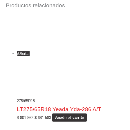
Productos relacionados
¡Oferta!
275/65R18
LT275/65R18 Yeada Yda-286 A/T
$
801.862
$
681.583
Añadir al carrito