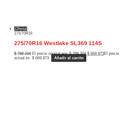
¡Oferta!
275/70R16
275/70R16 Westlake SL369 114S
$
788.204
El precio original era: $ 788.204.
$
669.973
El precio
actual es: $ 669.973.
Añadir al carrito