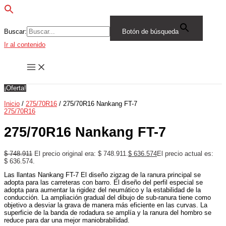
Buscar:
Botón de búsqueda
Ir al contenido
¡Oferta!
Inicio
/
275/70R16
/ 275/70R16 Nankang FT-7
275/70R16
275/70R16 Nankang FT-7
$
748.911
El precio original era: $ 748.911.
$
636.574
El precio actual es:
$ 636.574.
Las llantas Nankang FT-7 El diseño zigzag de la ranura principal se
adopta para las carreteras con barro. El diseño del perfil especial se
adopta para aumentar la rigidez del neumático y la estabilidad de la
conducción. La ampliación gradual del dibujo de sub-ranura tiene como
objetivo a desviar la grava de manera más eficiente en las curvas. La
superficie de la banda de rodadura se amplía y la ranura del hombro se
reduce para dar una mejor maniobrabilidad.