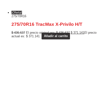
¡Oferta!
275/70R16
275/70R16 TracMax X-Privilo H/T
$
436.637
El precio original era: $ 436.637.
$
371.141
El precio
actual es: $ 371.141.
Añadir al carrito