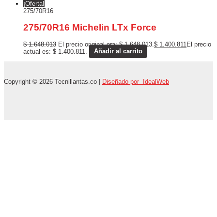
¡Oferta!
275/70R16
275/70R16 Michelin LTx Force
$
1.648.013
El precio original era: $ 1.648.013.
$
1.400.811
El precio
actual es: $ 1.400.811.
Añadir al carrito
Copyright © 2026 Tecnillantas.co |
Diseñado por IdealWeb