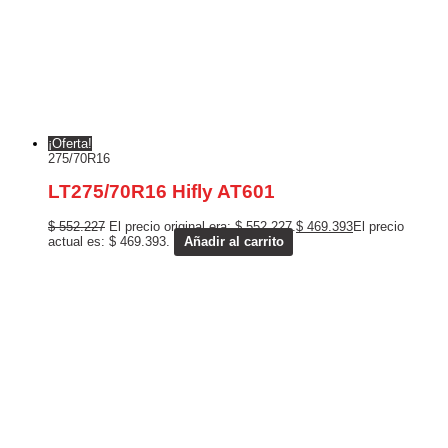
¡Oferta!
275/70R16
LT275/70R16 Hifly AT601
$
552.227
El precio original era: $ 552.227.
$
469.393
El precio
actual es: $ 469.393.
Añadir al carrito