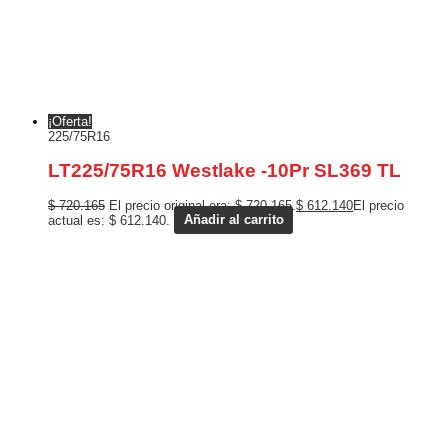
¡Oferta!
225/75R16
LT225/75R16 Westlake -10Pr SL369 TL
$
720.165
El precio original era: $ 720.165.
$
612.140
El precio
actual es: $ 612.140.
Añadir al carrito