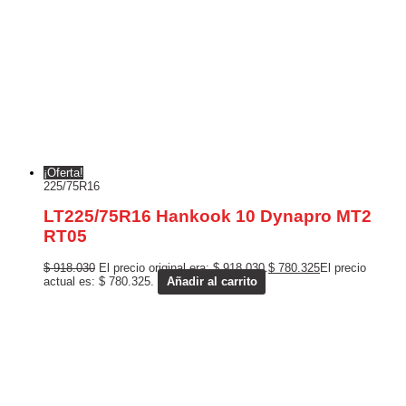
¡Oferta!
225/75R16
LT225/75R16 Hankook 10 Dynapro MT2
RT05
$
918.030
El precio original era: $ 918.030.
$
780.325
El precio
actual es: $ 780.325.
Añadir al carrito