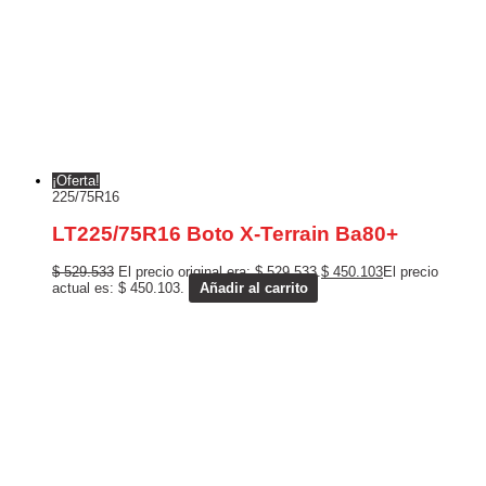
¡Oferta!
225/75R16
LT225/75R16 Boto X-Terrain Ba80+
$
529.533
El precio original era: $ 529.533.
$
450.103
El precio
actual es: $ 450.103.
Añadir al carrito