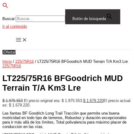
Buscar:
Botón de búsqueda
Ir al contenido
¡Oferta!
Inicio
/
225/75R16
/ LT225/75R16 BFGoodrich MUD Terrain T/A Km3 Lre
225/75R16
LT225/75R16 BFGoodrich MUD
Terrain T/A Km3 Lre
$
1.975.553
El precio original era: $ 1.975.553.
$
1.679.220
El precio actual
es: $ 1.679.220.
Las llantas BF Goodrich Long Trail Tracción que permite una buena
motricidad en todo tipo de terrenos, Robustez y duración excepcionales
para ir más allá de los límites, Total polivalencia para máximo placer de
conducción en las vías.