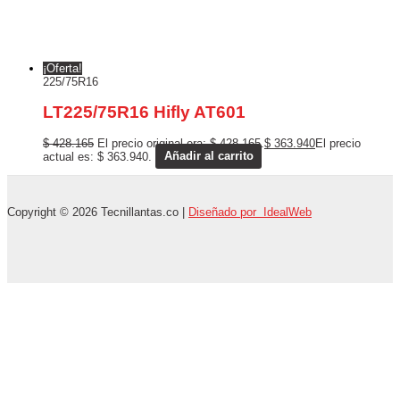
¡Oferta!
225/75R16
LT225/75R16 Hifly AT601
$
428.165
El precio original era: $ 428.165.
$
363.940
El precio
actual es: $ 363.940.
Añadir al carrito
Copyright © 2026 Tecnillantas.co |
Diseñado por IdealWeb