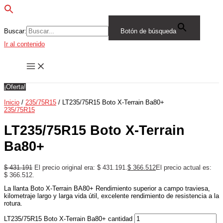
Buscar:
Botón de búsqueda
Ir al contenido
¡Oferta!
Inicio
/
235/75R15
/ LT235/75R15 Boto X-Terrain Ba80+
235/75R15
LT235/75R15 Boto X-Terrain
Ba80+
$
431.191
El precio original era: $ 431.191.
$
366.512
El precio actual es:
$ 366.512.
La llanta Boto X-Terrain BA80+ Rendimiento superior a campo traviesa,
kilometraje largo y larga vida útil, excelente rendimiento de resistencia a la
rotura.
LT235/75R15 Boto X-Terrain Ba80+ cantidad