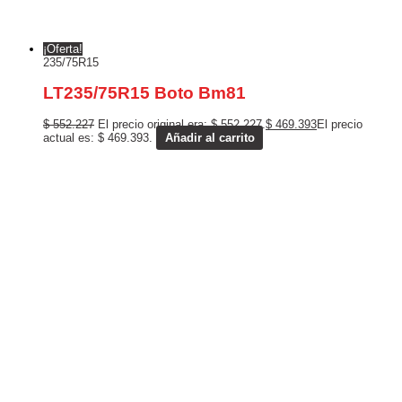
¡Oferta!
235/75R15
LT235/75R15 Boto Bm81
$
552.227
El precio original era: $ 552.227.
$
469.393
El precio
actual es: $ 469.393.
Añadir al carrito