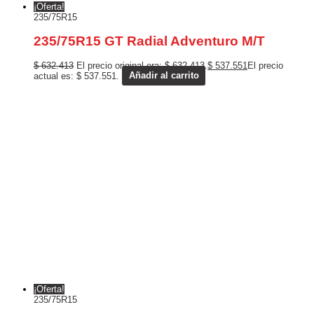
¡Oferta!
235/75R15
235/75R15 GT Radial Adventuro M/T
$
632.413
El precio original era: $ 632.413.
$
537.551
El precio
actual es: $ 537.551.
Añadir al carrito
¡Oferta!
235/75R15