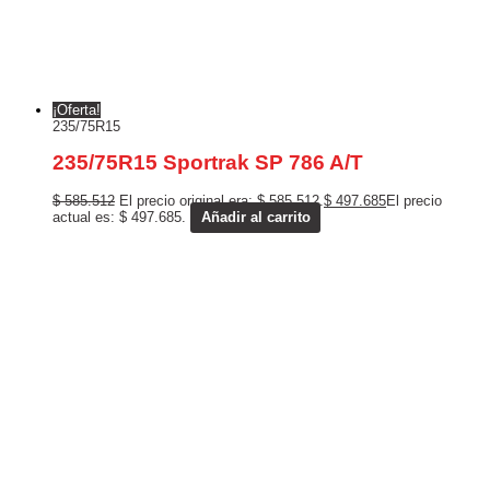
¡Oferta!
235/75R15
235/75R15 Sportrak SP 786 A/T
$
585.512
El precio original era: $ 585.512.
$
497.685
El precio
actual es: $ 497.685.
Añadir al carrito