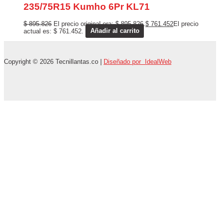
235/75R15 Kumho 6Pr KL71
$
895.826
El precio original era: $ 895.826.
$
761.452
El precio
actual es: $ 761.452.
Añadir al carrito
Copyright © 2026 Tecnillantas.co |
Diseñado por IdealWeb