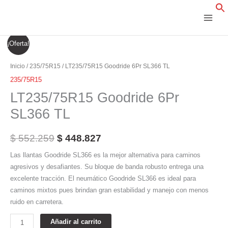
Ir
al
contenido
LT235/75R15
El
El
¡Oferta!
Goodride
precio
precio
6Pr
Inicio
/
235/75R15
/ LT235/75R15 Goodride 6Pr SL366 TL
SL366
original
actual
235/75R15
TL
LT235/75R15 Goodride 6Pr
era:
es:
cantidad
SL366 TL
$ 552.259.
$ 448.827.
$
552.259
$
448.827
Las llantas Goodride SL366 es la mejor alternativa para caminos
agresivos y desafiantes. Su bloque de banda robusto entrega una
excelente tracción. El neumático Goodride SL366 es ideal para
caminos mixtos pues brindan gran estabilidad y manejo con menos
ruido en carretera.
Añadir al carrito