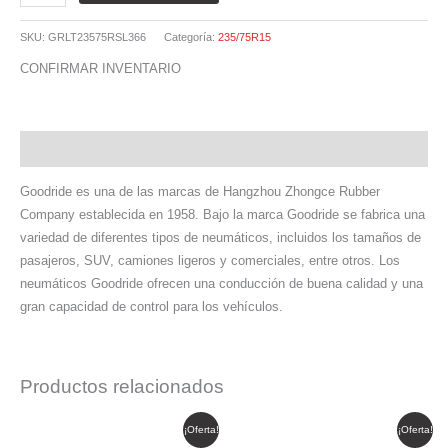
SKU:
GRLT23575RSL366
Categoría:
235/75R15
CONFIRMAR INVENTARIO
Descripción
Goodride es una de las marcas de Hangzhou Zhongce Rubber
Company establecida en 1958. Bajo la marca Goodride se fabrica una
variedad de diferentes tipos de neumáticos, incluidos los tamaños de
pasajeros, SUV, camiones ligeros y comerciales, entre otros. Los
neumáticos Goodride ofrecen una conducción de buena calidad y una
gran capacidad de control para los vehículos.
Productos relacionados
El
El
El
El
¡Oferta!
¡Oferta!
precio
precio
precio
precio