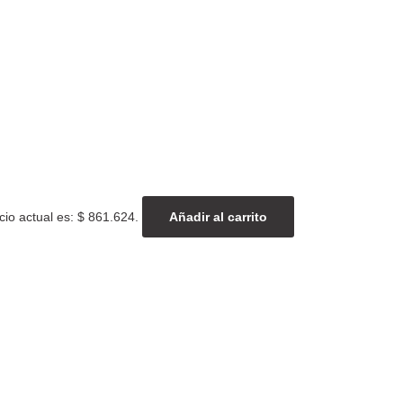
cio actual es: $ 861.624.
Añadir al carrito