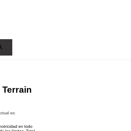
Terrain
ctual es:
otricidad en todo
e los límites, Total