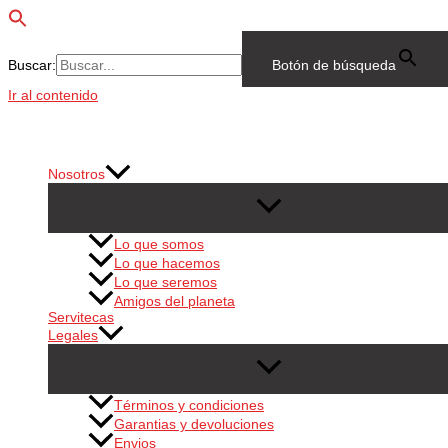
Buscar:
Botón de búsqueda
Ir al contenido
Nosotros
Lo que somos
Lo que hacemos
Lo que seremos
Amigos del planeta
Servitecas
Legales
Términos y condiciones
Garantias y devoluciones
Envios