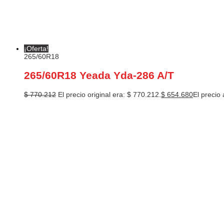
¡Oferta!
265/60R18
265/60R18 Yeada Yda-286 A/T
$
770.212
El precio original era: $ 770.212.
$
654.680
El precio 