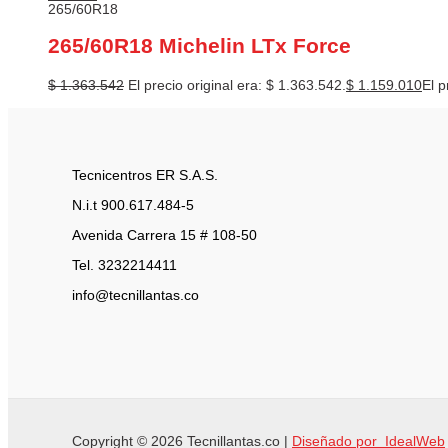
265/60R18
265/60R18 Michelin LTx Force
$
1.363.542
El precio original era: $ 1.363.542.
$
1.159.010
El p
Tecnicentros ER S.A.S.
N.i.t 900.617.484-5
Avenida Carrera 15 # 108-50
Tel. 3232214411
info@tecnillantas.co
Copyright © 2026 Tecnillantas.co |
Diseñado por IdealWeb