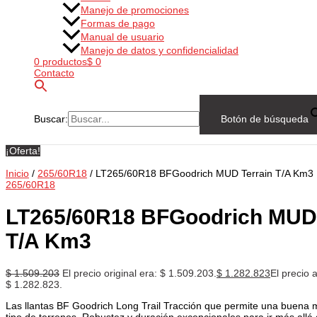
Manejo de promociones
Formas de pago
Manual de usuario
Manejo de datos y confidencialidad
0 productos
$ 0
Contacto
Buscar:
Botón de búsqueda
¡Oferta!
Inicio
/
265/60R18
/ LT265/60R18 BFGoodrich MUD Terrain T/A Km3
265/60R18
LT265/60R18 BFGoodrich MUD 
T/A Km3
$
1.509.203
El precio original era: $ 1.509.203.
$
1.282.823
El precio a
$ 1.282.823.
Las llantas BF Goodrich Long Trail Tracción que permite una buena m
tipo de terrenos, Robustez y duración excepcionales para ir más allá d