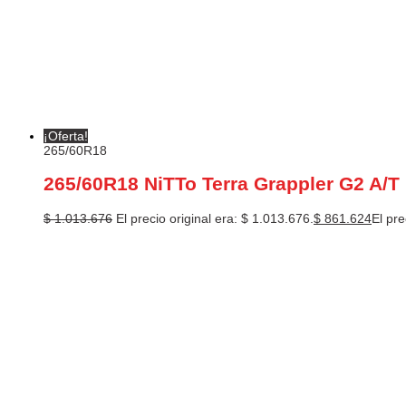
¡Oferta!
265/60R18
265/60R18 NiTTo Terra Grappler G2 A/T
$
1.013.676
El precio original era: $ 1.013.676.
$
861.624
El pre