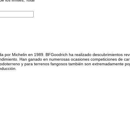
por Michelin en 1989. BFGoodrich ha realizado descubrimientos revolu
 rendimiento. Han ganado en numerosas ocasiones competiciones de c
os todoterreno y para terrenos fangosos también son extremadamente p
nducción.