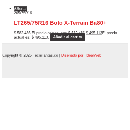
¡Oferta!
265/75R16
LT265/75R16 Boto X-Terrain Ba80+
$
582.486
El precio original era: $ 582.486.
$
495.113
El precio
actual es: $ 495.113.
Añadir al carrito
Copyright © 2026 Tecnillantas.co |
Diseñado por IdealWeb