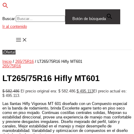
Buscar:
Botón de búsqueda
Ir al contenido
¡Oferta!
Inicio
/
265/75R16
/ LT265/75R16 Hifly MT601
265/75R16
LT265/75R16 Hifly MT601
$
582.486
El precio original era: $ 582.486.
$
495.113
El precio actual es:
$ 495.113.
Las llantas Hifly Vigorous MT 601 diseñado con un Compuesto especial
en la banda de rodamiento, brinda Excelente agarre tanto en piso seco
como en piso mojado. Continuas costillas centrales solidas, Mejoran su
estabilidad direccional, provee una experiencia de manejo mas confortable
y previene desgastes irregulares. Diseño mejorado del perfil, talón y
canales, Mejor estabilidad en el manejo y mejor desempeño de
maniobrabilidad. Variabilidad y optimizacion de compuestos en el diseño