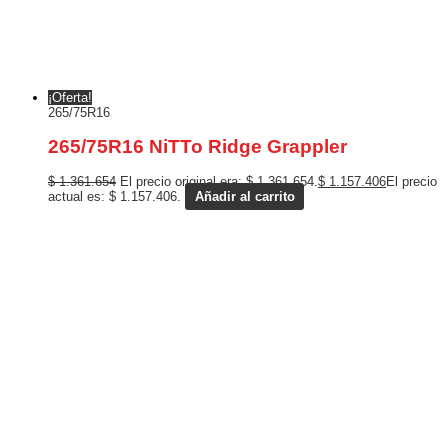
¡Oferta!
265/75R16
265/75R16 NiTTo Ridge Grappler
$
1.361.654
El precio original era: $ 1.361.654.
$
1.157.406
El precio
actual es: $ 1.157.406.
Añadir al carrito