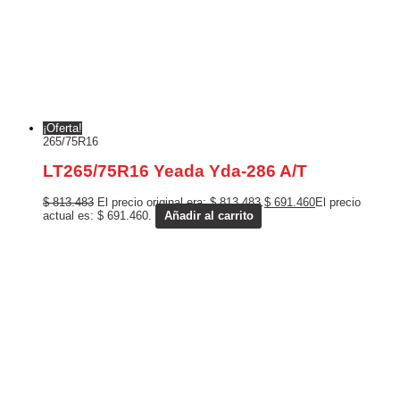
¡Oferta!
265/75R16
LT265/75R16 Yeada Yda-286 A/T
$
813.483
El precio original era: $ 813.483.
$
691.460
El precio
actual es: $ 691.460.
Añadir al carrito