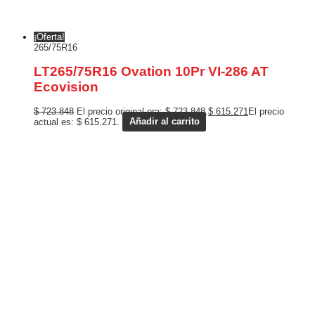
¡Oferta!
265/75R16
LT265/75R16 Ovation 10Pr VI-286 AT
Ecovision
$
723.848
El precio original era: $ 723.848.
$
615.271
El precio
actual es: $ 615.271.
Añadir al carrito