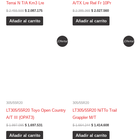
Terrai N T/A Km3 Lre
A/TX Lre Rwl Fr 10Pr
$
2.455.500
$
2.087.175
$
2.385.365
$
2.027.560
Añadir al carrito
Añadir al carrito
El
El
El
El
¡Oferta!
¡Oferta!
precio
precio
precio
precio
original
actual
original
actual
era:
es:
era:
es:
$ 1.997.095.
$ 1.697.531.
$ 1.664.244.
$ 1.414.608.
305/55R20
305/55R20
LT305/55R20 Toyo Open Country
LT305/55R20 NiTTo Trail
A/T III (OPAT3)
Grappler M/T
$
1.997.095
$
1.697.531
$
1.664.244
$
1.414.608
Añadir al carrito
Añadir al carrito