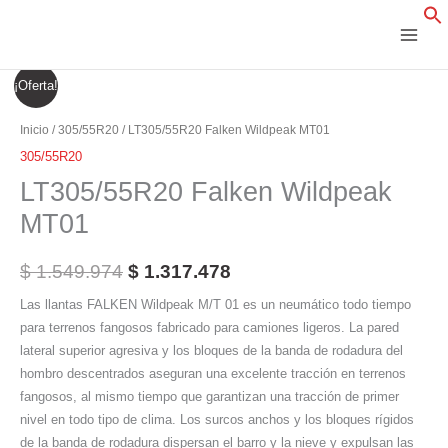
Ir
al
contenido
LT305/55R20
El
El
¡Oferta!
Falken
precio
precio
Wildpeak
Inicio
/
305/55R20
/ LT305/55R20 Falken Wildpeak MT01
MT01
original
actual
305/55R20
cantidad
LT305/55R20 Falken Wildpeak
era:
es:
MT01
$ 1.549.974.
$ 1.317.478.
$
1.549.974
$
1.317.478
Las llantas FALKEN Wildpeak M/T 01 es un neumático todo tiempo
para terrenos fangosos fabricado para camiones ligeros. La pared
lateral superior agresiva y los bloques de la banda de rodadura del
hombro descentrados aseguran una excelente tracción en terrenos
fangosos, al mismo tiempo que garantizan una tracción de primer
nivel en todo tipo de clima. Los surcos anchos y los bloques rígidos
de la banda de rodadura dispersan el barro y la nieve y expulsan las