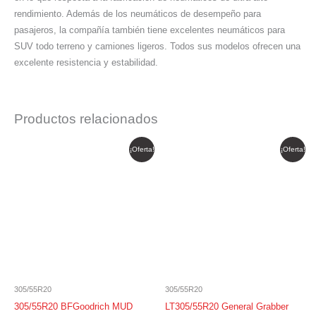
rendimiento. Además de los neumáticos de desempeño para
pasajeros, la compañía también tiene excelentes neumáticos para
SUV todo terreno y camiones ligeros. Todos sus modelos ofrecen una
excelente resistencia y estabilidad.
Productos relacionados
El
El
El
El
¡Oferta!
¡Oferta!
precio
precio
precio
precio
original
actual
original
actual
era:
es:
era:
es:
$ 2.455.500.
$ 2.087.175.
$ 2.385.365.
$ 2.027.560.
305/55R20
305/55R20
305/55R20 BFGoodrich MUD
LT305/55R20 General Grabber