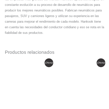
constante evolución a su proceso de desarrollo de neumáticos para
producir los mejores neumáticos posibles. Fabrican neumáticos para
pasajeros, SUV y camiones ligeros y utilizan su experiencia en las
carreras para mejorar el rendimiento de cada modelo. Hankook tiene
en cuenta las necesidades del conductor cotidiano y eso se nota en la
fiabilidad de sus productos.
Productos relacionados
El
El
El
El
¡Oferta!
¡Oferta!
precio
precio
precio
precio
original
actual
original
actual
era:
es:
era:
es:
$ 1.573.467.
$ 1.337.447.
$ 1.995.674.
$ 1.696.323.