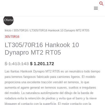
Ir
al
contenido
LT305/70R16
El
El
¡Oferta!
Hankook
precio
precio
10
Inicio
/
305/70R16
/ LT305/70R16 Hankook 10 Dynapro MT2 RT05
Dynapro
original
actual
305/70R16
MT2
LT305/70R16 Hankook 10
era:
es:
RT05
Dynapro MT2 RT05
cantidad
$ 1.413.143.
$ 1.201.172.
$
1.413.143
$
1.201.172
Las llantas Hankook Dynapro MT2 RT05 es un neumático todo tiempo
para terrenos fangosos fabricado para camiones ligeros. El modelo
proporciona una excelente tracción versátil en terrenos, lo que
aumenta el agarre general en terrenos suaves, sueltos e irregulares
del modelo. La naturaleza autolimpiante del dibujo de la banda de
rodadura evita la retención de piedras y evita que el barro y la nieve
bloqueen el contacto con la superficie. El mejor contacto con la