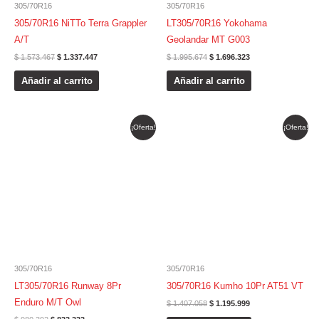
305/70R16
305/70R16
305/70R16 NiTTo Terra Grappler
LT305/70R16 Yokohama
A/T
Geolandar MT G003
$
1.573.467
$
1.337.447
$
1.995.674
$
1.696.323
Añadir al carrito
Añadir al carrito
El
El
El
El
¡Oferta!
¡Oferta!
precio
precio
precio
precio
original
actual
original
actual
era:
es:
era:
es:
$ 980.392.
$ 833.333.
$ 1.407.058.
$ 1.195.999.
305/70R16
305/70R16
LT305/70R16 Runway 8Pr
305/70R16 Kumho 10Pr AT51 VT
Enduro M/T Owl
$
1.407.058
$
1.195.999