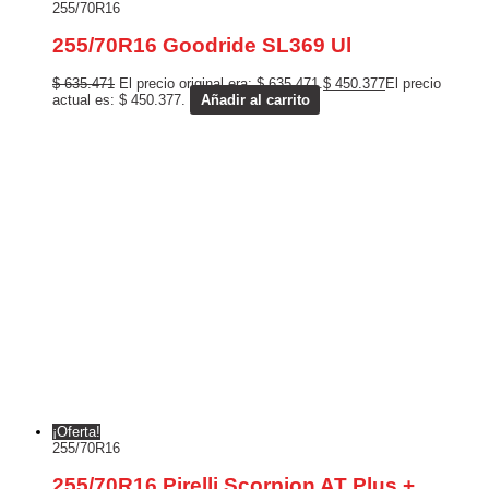
255/70R16
255/70R16 Goodride SL369 Ul
$
635.471
El precio original era: $ 635.471.
$
450.377
El precio
actual es: $ 450.377.
Añadir al carrito
¡Oferta!
255/70R16
255/70R16 Pirelli Scorpion AT Plus +