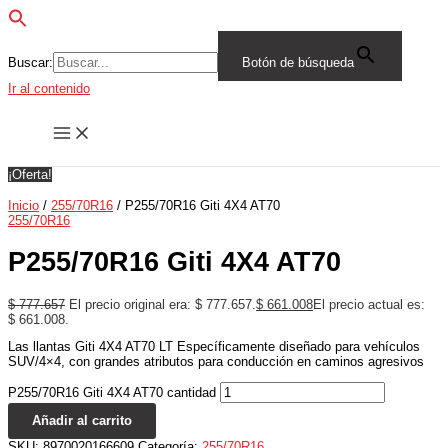
Buscar:
Botón de búsqueda
Ir al contenido
¡Oferta!
Inicio
/
255/70R16
/ P255/70R16 Giti 4X4 AT70
255/70R16
P255/70R16 Giti 4X4 AT70
$
777.657
El precio original era: $ 777.657.
$
661.008
El precio actual es:
$ 661.008.
Las llantas Giti 4X4 AT70 LT Específicamente diseñado para vehículos
SUV/4×4, con grandes atributos para conducción en caminos agresivos
P255/70R16 Giti 4X4 AT70 cantidad
Añadir al carrito
SKU:
8970020166609
Categoría:
255/70R16