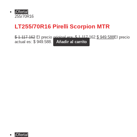
¡Oferta!
255/70R16
LT255/70R16 Pirelli Scorpion MTR
$
1.117.162
El precio original era: $ 1.117.162.
$
949.588
El precio
actual es: $ 949.588.
Añadir al carrito
¡Oferta!