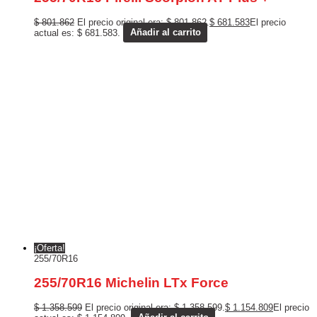
$
801.862
El precio original era: $ 801.862.
$
681.583
El precio
actual es: $ 681.583.
Añadir al carrito
¡Oferta!
255/70R16
255/70R16 Michelin LTx Force
$
1.358.599
El precio original era: $ 1.358.599.
$
1.154.809
El precio