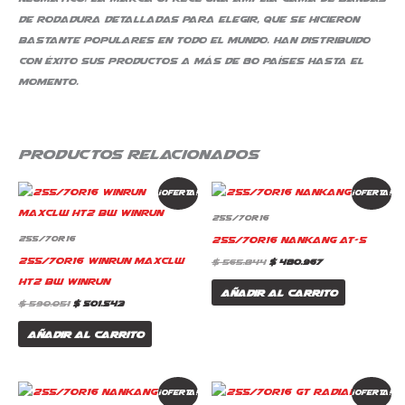
de rodadura detalladas para elegir, que se hicieron
bastante populares en todo el mundo. Han distribuido
con éxito sus productos a más de 80 países hasta el
momento.
Productos relacionados
El
El
El
El
¡Oferta!
¡Oferta!
precio
precio
precio
precio
original
actual
original
actual
255/70R16
era:
es:
era:
es:
$ 590.051.
$ 501.543.
$ 565.844.
$ 480.967.
255/70R16 Nankang AT-5
255/70R16
255/70R16 Winrun Maxclw
$
565.844
$
480.967
HT2 Bw Winrun
Añadir al carrito
$
590.051
$
501.543
Añadir al carrito
El
El
El
El
¡Oferta!
¡Oferta!
precio
precio
precio
precio