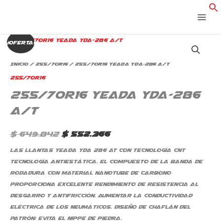
Ir
al
contenido
255/70R16
El
El
¡Oferta!
Yeada
precio
precio
Yda-
Inicio
/
255/70R16
/ 255/70R16 Yeada Yda-286 A/T
286
original
actual
255/70R16
A/T
255/70R16 Yeada Yda-286
era:
es:
cantidad
A/T
$ 649.842.
$ 552.366.
$
649.842
$
552.366
Las llantas Yeada YDA 286 AT con Tecnología CNT
tecnología antiestática. El compuesto de la banda de
rodadura con material NANOTUBE de carbono
proporciona excelente rendimiento de resistencia al
desgarro y antifricción. Aumentar la conductividad
eléctrica de los neumáticos. Diseño de chaflán del
patrón: Evita el nippe de piedra.