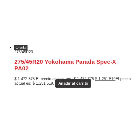
¡Oferta!
275/45R20
275/45R20 Yokohama Parada Spec-X
PA02
$
1.472.375
El precio original era: $ 1.472.375.
$
1.251.519
El precio
actual es: $ 1.251.519.
Añadir al carrito