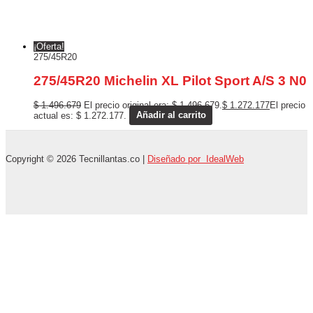
¡Oferta!
275/45R20
275/45R20 Michelin XL Pilot Sport A/S 3 N0
$
1.496.679
El precio original era: $ 1.496.679.
$
1.272.177
El precio
actual es: $ 1.272.177.
Añadir al carrito
Copyright © 2026 Tecnillantas.co |
Diseñado por IdealWeb