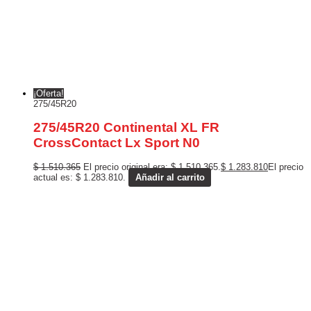
¡Oferta!
275/45R20
275/45R20 Continental XL FR
CrossContact Lx Sport N0
$
1.510.365
El precio original era: $ 1.510.365.
$
1.283.810
El precio
actual es: $ 1.283.810.
Añadir al carrito