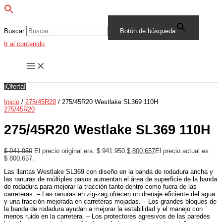
Buscar:
Botón de búsqueda
Ir al contenido
¡Oferta!
Inicio
/
275/45R20
/ 275/45R20 Westlake SL369 110H
275/45R20
275/45R20 Westlake SL369 110H
$
941.950
El precio original era: $ 941.950.
$
800.657
El precio actual es:
$ 800.657.
Las llantas Westlake SL369 con diseño en la banda de rodadura ancha y
las ranuras de múltiples pasos aumentan el área de superficie de la banda
de rodadura para mejorar la tracción tanto dentro como fuera de las
carreteras. – Las ranuras en zig-zag ofrecen un drenaje eficiente del agua
y una tracción mejorada en carreteras mojadas. – Los grandes bloques de
la banda de rodadura ayudan a mejorar la estabilidad y el manejo con
menos ruido en la carretera. – Los protectores agresivos de las paredes