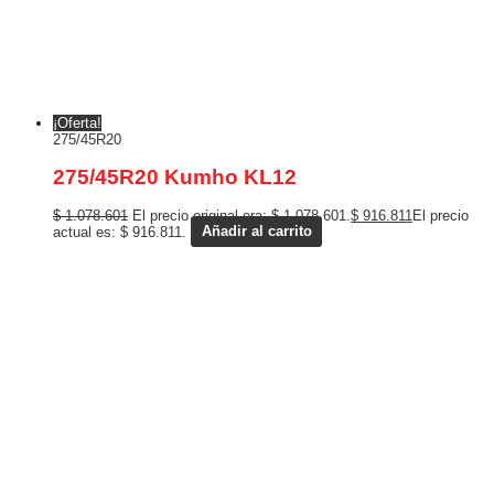
¡Oferta!
275/45R20
275/45R20 Kumho KL12
$
1.078.601
El precio original era: $ 1.078.601.
$
916.811
El precio
actual es: $ 916.811.
Añadir al carrito