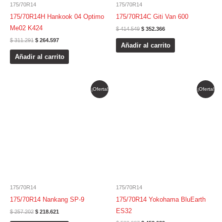
175/70R14
175/70R14
175/70R14H Hankook 04 Optimo
175/70R14C Giti Van 600
Me02 K424
$
414.549
$
352.366
$
311.291
$
264.597
Añadir al carrito
Añadir al carrito
El
El
El
El
¡Oferta!
¡Oferta!
precio
precio
precio
precio
original
actual
original
actual
era:
es:
era:
es:
$ 257.202.
$ 218.621.
$ 532.987.
$ 453.039.
175/70R14
175/70R14
175/70R14 Nankang SP-9
175/70R14 Yokohama BluEarth
ES32
$
257.202
$
218.621