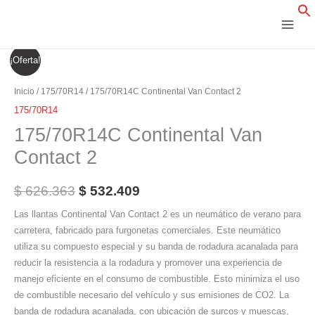
Ir
al
contenido
175/70R14C
El
El
¡Oferta!
Continental
precio
precio
Van
Inicio
/
175/70R14
/ 175/70R14C Continental Van Contact 2
Contact
original
actual
175/70R14
2
175/70R14C Continental Van
era:
es:
cantidad
Contact 2
$ 626.363.
$ 532.409.
$
626.363
$
532.409
Las llantas Continental Van Contact 2 es un neumático de verano para
carretera, fabricado para furgonetas comerciales. Este neumático
utiliza su compuesto especial y su banda de rodadura acanalada para
reducir la resistencia a la rodadura y promover una experiencia de
manejo eficiente en el consumo de combustible. Esto minimiza el uso
de combustible necesario del vehículo y sus emisiones de CO2. La
banda de rodadura acanalada, con ubicación de surcos y muescas,