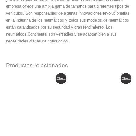
empresa ofrece una amplia gama de tamaños para diferentes tipos de
vehículos. Son responsables de algunas innovaciones revolucionarias
en la industria de los neumáticos y todos sus modelos de neumáticos
están garantizados por su seguridad y gran rendimiento. Los
neumáticos Continental son versátiles y se adaptan bien a sus
necesidades diarias de conducción.
Productos relacionados
El
El
El
El
¡Oferta!
¡Oferta!
precio
precio
precio
precio
original
actual
original
actual
era:
es:
era:
es:
$ 311.291.
$ 264.597.
$ 414.549.
$ 352.366.