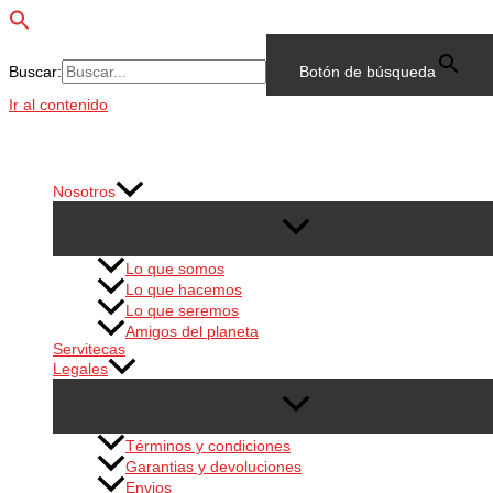
Buscar:
Botón de búsqueda
Ir al contenido
Nosotros
Lo que somos
Lo que hacemos
Lo que seremos
Amigos del planeta
Servitecas
Legales
Términos y condiciones
Garantias y devoluciones
Envios