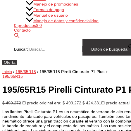
Manejo de promociones
Formas de pago
Manual de usuario
Manejo de datos y confidencialidad
0 productos
$ 0
Contacto
Buscar:
Botón de búsqueda
¡Oferta!
Inicio
/
195/65R15
/ 195/65R15 Pirelli Cinturato P1 Plus +
195/65R15
195/65R15 Pirelli Cinturato P1 
$
499.272
El precio original era: $ 499.272.
$
424.381
El precio actual
Las llantas Pirelli Cinturato P1 es un neumático de verano de alto re
rendimiento fabricado para vehículos de pasajeros. También tiene ta
neumático ofrece una gran tracción durante el verano con la combina
la banda de rodadura y el compuesto del neumático. Las ranuras circ
el hidroplaneo. Los cinturones de acero de la estructura interna mejor