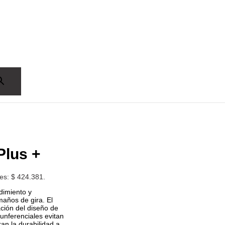
Plus +
 es: $ 424.381.
ndimiento y
maños de gira. El
ción del diseño de
unferenciales evitan
an la durabilidad a