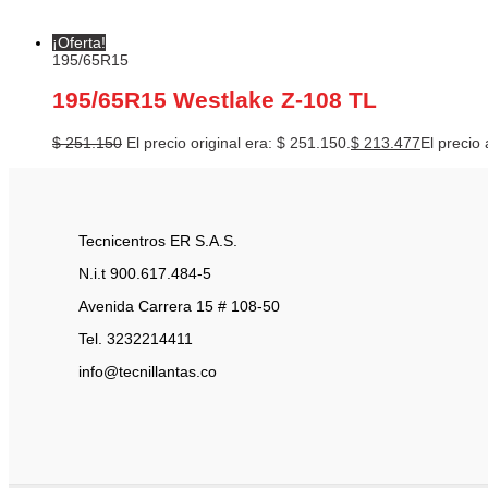
¡Oferta!
195/65R15
195/65R15 Westlake Z-108 TL
$
251.150
El precio original era: $ 251.150.
$
213.477
El precio 
Tecnicentros ER S.A.S.
N.i.t 900.617.484-5
Avenida Carrera 15 # 108-50
Tel. 3232214411
info@tecnillantas.co